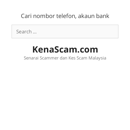
Skip
to
Cari nombor telefon, akaun bank
content
Search
for:
KenaScam.com
Senarai Scammer dan Kes Scam Malaysia