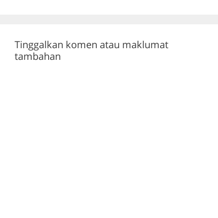
o
p
k
Tinggalkan komen atau maklumat
tambahan