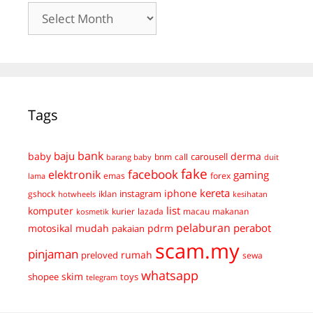
Archives
Tags
bank
baju
derma
baby
carousell
bnm
call
duit
barang baby
fake
facebook
elektronik
gaming
emas
forex
lama
kereta
iphone
instagram
gshock
iklan
hotwheels
kesihatan
list
komputer
kurier
lazada
macau
makanan
kosmetik
pelaburan
perabot
mudah
pdrm
motosikal
pakaian
scam.my
pinjaman
preloved
rumah
sewa
whatsapp
skim
shopee
toys
telegram