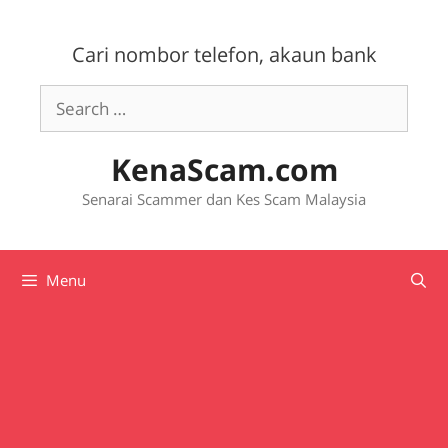
Skip
to
Cari nombor telefon, akaun bank
content
Search
for:
KenaScam.com
Senarai Scammer dan Kes Scam Malaysia
Menu