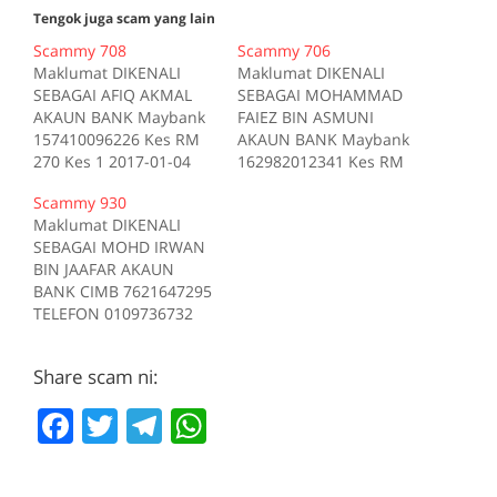
Tengok juga scam yang lain
Scammy 708
Scammy 706
Maklumat DIKENALI
Maklumat DIKENALI
SEBAGAI AFIQ AKMAL
SEBAGAI MOHAMMAD
AKAUN BANK Maybank
FAIEZ BIN ASMUNI
157410096226 Kes RM
AKAUN BANK Maybank
270 Kes 1 2017-01-04
162982012341 Kes RM
Tiada deskripsi
200 Kes 1 2017-10-16
Scammy 930
Sumber scam.my id:708
Tiada deskripsi
Maklumat DIKENALI
Sumber scam.my id:706
SEBAGAI MOHD IRWAN
BIN JAAFAR AKAUN
BANK CIMB 7621647295
TELEFON 0109736732
Kes RM 1200 Kes 1
2017-05-05 Tiada
Share scam ni:
deskripsi Sumber
scam.my id:930
F
T
T
W
a
w
el
h
c
itt
e
at