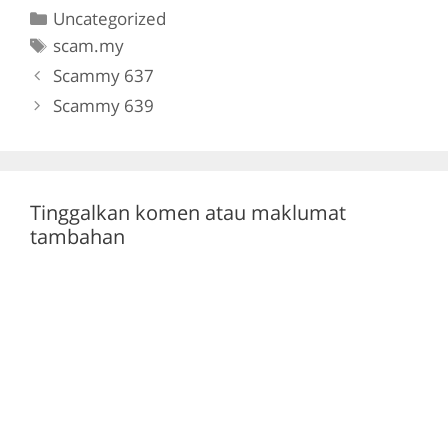
Categories
Uncategorized
e
er
gr
s
Tags
scam.my
b
a
A
Scammy 637
o
m
p
Scammy 639
o
p
k
Tinggalkan komen atau maklumat
tambahan