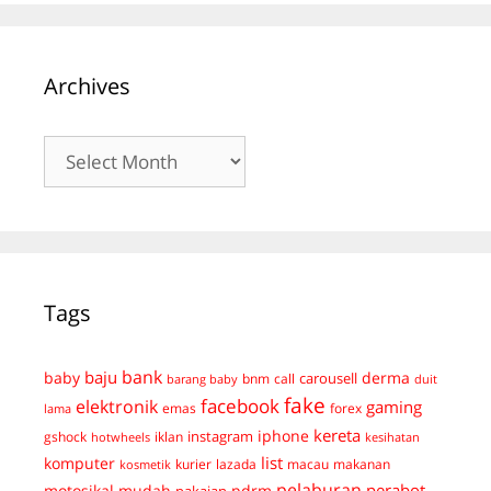
Archives
Archives
Tags
bank
baju
derma
baby
carousell
bnm
call
duit
barang baby
fake
facebook
elektronik
gaming
emas
forex
lama
kereta
iphone
instagram
gshock
iklan
hotwheels
kesihatan
list
komputer
kurier
lazada
macau
makanan
kosmetik
pelaburan
perabot
mudah
pdrm
motosikal