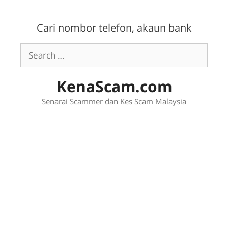
Skip
to
Cari nombor telefon, akaun bank
content
Search
for:
KenaScam.com
Senarai Scammer dan Kes Scam Malaysia