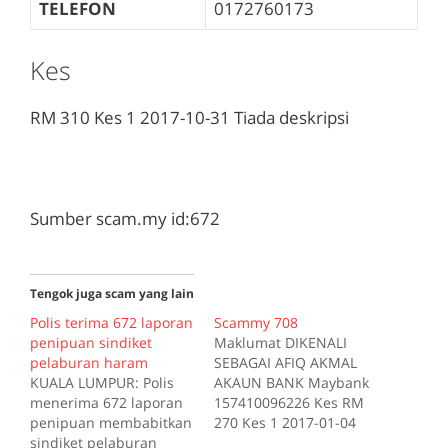
TELEFON
0172760173
Kes
RM 310
Kes 1
2017-10-31
Tiada deskripsi
Sumber scam.my id:672
Tengok juga scam yang lain
Polis terima 672 laporan
Scammy 708
penipuan sindiket
Maklumat DIKENALI
pelaburan haram
SEBAGAI AFIQ AKMAL
KUALA LUMPUR: Polis
AKAUN BANK Maybank
menerima 672 laporan
157410096226 Kes RM
penipuan membabitkan
270 Kes 1 2017-01-04
sindiket pelaburan
Tiada deskripsi