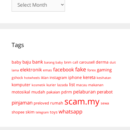
Archives
Tags
bank
baju
derma
baby
carousell
bnm
call
duit
barang baby
fake
facebook
elektronik
gaming
emas
forex
lama
kereta
iphone
instagram
gshock
iklan
hotwheels
kesihatan
list
komputer
kurier
lazada
macau
makanan
kosmetik
pelaburan
perabot
mudah
pdrm
motosikal
pakaian
scam.my
pinjaman
preloved
rumah
sewa
whatsapp
skim
shopee
toys
telegram