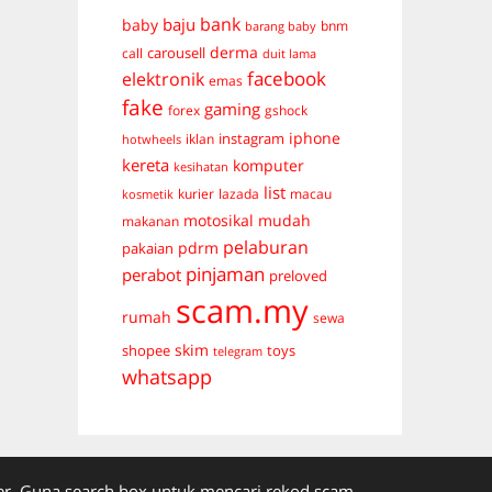
bank
baju
baby
bnm
barang baby
derma
carousell
call
duit lama
facebook
elektronik
emas
fake
gaming
forex
gshock
iphone
instagram
iklan
hotwheels
kereta
komputer
kesihatan
list
kurier
lazada
macau
kosmetik
mudah
motosikal
makanan
pelaburan
pdrm
pakaian
pinjaman
perabot
preloved
scam.my
rumah
sewa
skim
shopee
toys
telegram
whatsapp
. Guna search box untuk mencari rekod scam.