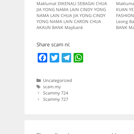
Maklumat DIKENALI SEBAGAI CHUA
Makluma
JIA YONG NAMA LAIN CINDY YONG
KUAN YE
NAMA LAIN CHUA JIA YONG-CINDY
FASHION
YONG NAMA LAIN CARON CHUA
Leong B
AKAUN BANK Maybank
BANK Ma
101133322316 AKAUN BANK Public
RM 60 Ke
Bank 3193599523 Kes RM 240 Kes 5
deskrips
Share scam ni:
2017-07-07 Tiada deskripsi RM 48
Tiada de
Kes6 2017-06-27 Tiada deskripsi RM
09-19 Ti
F
T
T
W
260 Kes 7 2017-07-21 Tiada
2018-07-
deskripsi…
Kes…
a
w
el
h
c
itt
e
at
Categories
Uncategorized
e
er
gr
s
Tags
scam.my
b
a
A
Scammy 724
Scammy 727
o
m
p
o
p
k