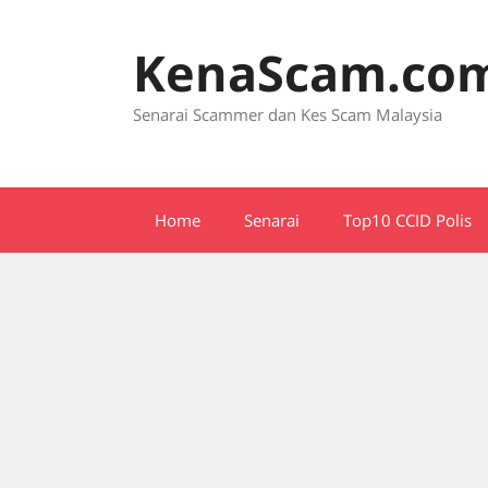
Skip
to
KenaScam.co
content
Senarai Scammer dan Kes Scam Malaysia
Home
Senarai
Top10 CCID Polis