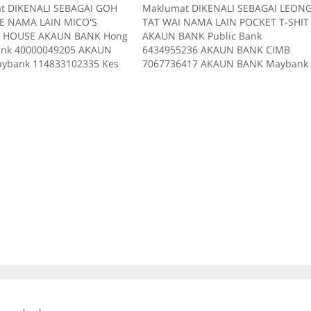
t DIKENALI SEBAGAI GOH
Maklumat DIKENALI SEBAGAI LEON
E NAMA LAIN MICO'S
TAT WAI NAMA LAIN POCKET T-SHIT
 HOUSE AKAUN BANK Hong
AKAUN BANK Public Bank
ank 40000049205 AKAUN
6434955236 AKAUN BANK CIMB
ybank 114833102335 Kes
7067736417 AKAUN BANK Maybank
s1 2018-07-21 Tiada
6434955236 TELEFON 0172635387
i RM 40 Kes2 2017-08-20
Kes RM 150 Kes 1 2017-09-19 Tiada
skripsi RM 100 Kes 3 2017-
deskripsi RM 650 Kes 2 2017-10-25
ada deskripsi RM 90 Kes4
Tiada deskripsi RM 375 Kes 3 2017-
15 Tiada deskripsi RM 190
09-22 Tiada deskripsi RM 125 Kes…