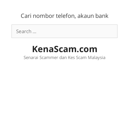
Skip
to
Cari nombor telefon, akaun bank
content
Search
for:
KenaScam.com
Senarai Scammer dan Kes Scam Malaysia