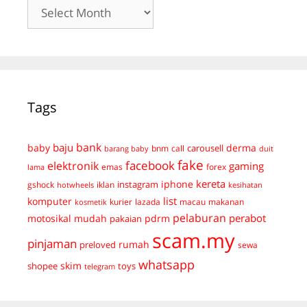
Archives
Tags
bank
baju
derma
baby
carousell
bnm
call
duit
barang baby
fake
facebook
elektronik
gaming
emas
forex
lama
kereta
iphone
instagram
gshock
iklan
hotwheels
kesihatan
list
komputer
kurier
lazada
macau
makanan
kosmetik
pelaburan
perabot
mudah
pdrm
motosikal
pakaian
scam.my
pinjaman
preloved
rumah
sewa
whatsapp
skim
shopee
toys
telegram