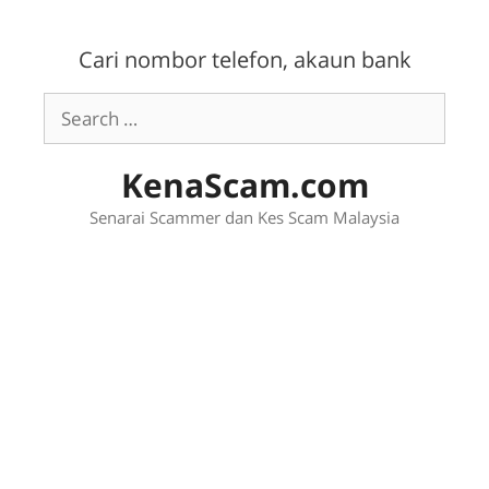
Skip
to
Cari nombor telefon, akaun bank
content
Search
for:
KenaScam.com
Senarai Scammer dan Kes Scam Malaysia