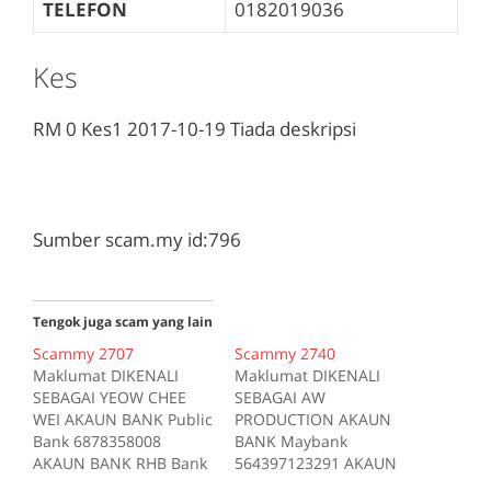
TELEFON
0182019036
Kes
RM 0
Kes1
2017-10-19
Tiada deskripsi
Sumber scam.my id:796
Tengok juga scam yang lain
Scammy 2707
Scammy 2740
Maklumat DIKENALI
Maklumat DIKENALI
SEBAGAI YEOW CHEE
SEBAGAI AW
WEI AKAUN BANK Public
PRODUCTION AKAUN
Bank 6878358008
BANK Maybank
AKAUN BANK RHB Bank
564397123291 AKAUN
10406300153510 AKAUN
BANK RHB Bank