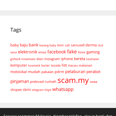
Tags
bank
baju
derma
baby
carousell
bnm
call
duit
barang baby
fake
facebook
elektronik
gaming
emas
forex
lama
kereta
iphone
instagram
gshock
iklan
hotwheels
kesihatan
list
komputer
kurier
lazada
macau
makanan
kosmetik
pelaburan
perabot
mudah
pdrm
motosikal
pakaian
scam.my
pinjaman
preloved
rumah
sewa
whatsapp
skim
shopee
toys
telegram
Senarai scammer Malaysia. Nombor telefon, akaun bank dan