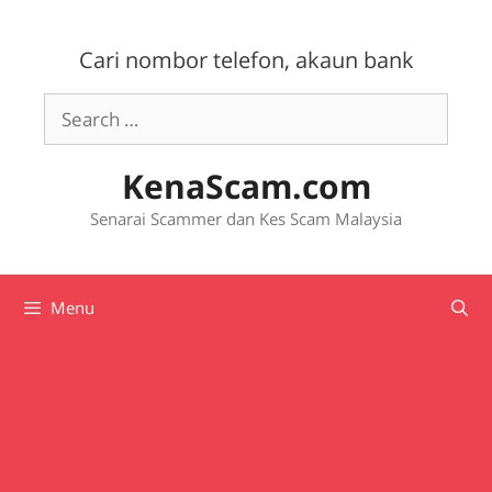
Skip
to
Cari nombor telefon, akaun bank
content
Search
for:
KenaScam.com
Senarai Scammer dan Kes Scam Malaysia
Menu