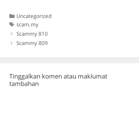
a
w
el
h
c
itt
e
at
Categories
Uncategorized
e
er
gr
s
Tags
scam.my
b
a
A
Scammy 810
o
m
p
Scammy 809
o
p
k
Tinggalkan komen atau maklumat
tambahan