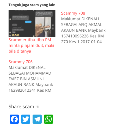
Tengok juga scam yang lain
Scammy 708
Maklumat DIKENALI
SEBAGAI AFIQ AKMAL
AKAUN BANK Maybank
157410096226 Kes RM
Scammer tiba-tiba PM
270 Kes 1 2017-01-04
minta pinjam duit, maki
Tiada deskripsi
bila ditanya
Sumber scam.my id:708
Scammy 706
Maklumat DIKENALI
SEBAGAI MOHAMMAD
FAIEZ BIN ASMUNI
AKAUN BANK Maybank
162982012341 Kes RM
200 Kes 1 2017-10-16
Tiada deskripsi
Share scam ni:
Sumber scam.my id:706
F
T
T
W