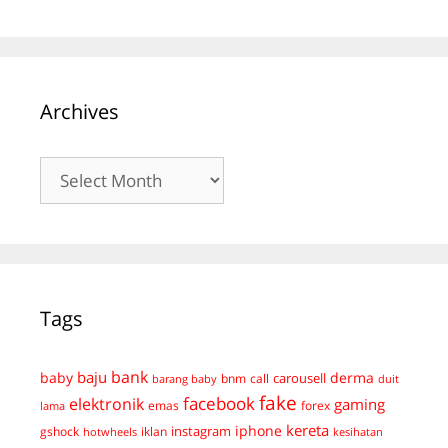
Archives
Archives
Tags
bank
baju
derma
baby
carousell
bnm
call
duit
barang baby
fake
facebook
elektronik
gaming
emas
forex
lama
kereta
iphone
instagram
gshock
iklan
hotwheels
kesihatan