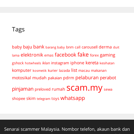
Tags
bank
baju
derma
baby
carousell
bnm
call
duit
barang baby
fake
facebook
elektronik
gaming
emas
forex
lama
kereta
iphone
instagram
gshock
iklan
hotwheels
kesihatan
list
komputer
kurier
lazada
macau
makanan
kosmetik
pelaburan
perabot
mudah
pdrm
motosikal
pakaian
scam.my
pinjaman
preloved
rumah
sewa
whatsapp
skim
shopee
toys
telegram
Senarai scammer Malaysia. Nombor telefon, akaun bank dan