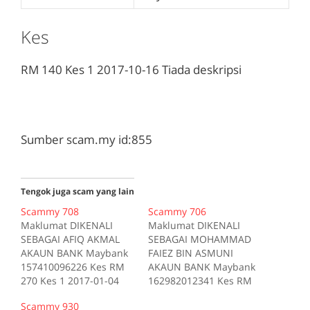
Kes
RM 140
Kes 1
2017-10-16
Tiada deskripsi
Sumber scam.my id:855
Tengok juga scam yang lain
Scammy 708
Scammy 706
Maklumat DIKENALI
Maklumat DIKENALI
SEBAGAI AFIQ AKMAL
SEBAGAI MOHAMMAD
AKAUN BANK Maybank
FAIEZ BIN ASMUNI
157410096226 Kes RM
AKAUN BANK Maybank
270 Kes 1 2017-01-04
162982012341 Kes RM
Tiada deskripsi
200 Kes 1 2017-10-16
Scammy 930
Sumber scam.my id:708
Tiada deskripsi