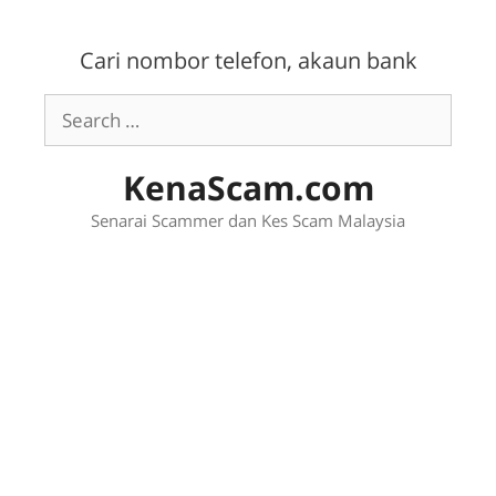
Skip
to
Cari nombor telefon, akaun bank
content
Search
for:
KenaScam.com
Senarai Scammer dan Kes Scam Malaysia