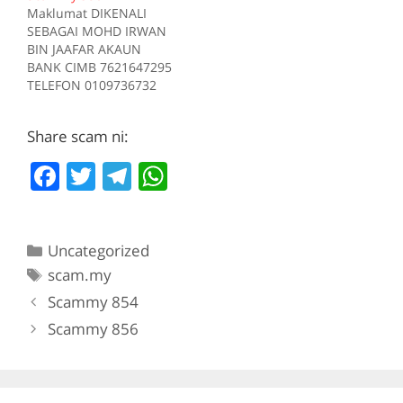
Maklumat DIKENALI
Sumber scam.my id:706
SEBAGAI MOHD IRWAN
BIN JAAFAR AKAUN
BANK CIMB 7621647295
TELEFON 0109736732
Kes RM 1200 Kes 1
2017-05-05 Tiada
Share scam ni:
deskripsi Sumber
scam.my id:930
F
T
T
W
a
w
el
h
c
itt
e
at
Categories
Uncategorized
e
er
gr
s
Tags
scam.my
b
a
A
Scammy 854
o
m
p
Scammy 856
o
p
k