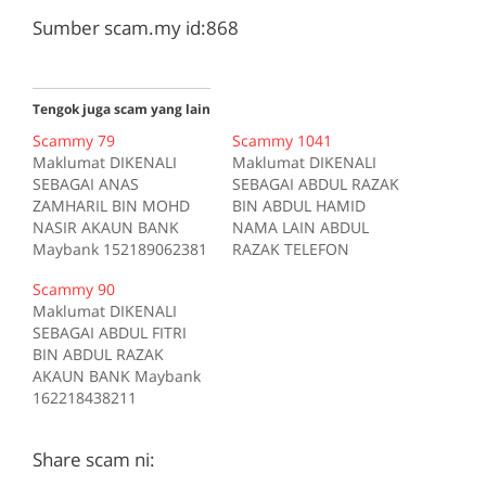
Sumber scam.my id:868
Tengok juga scam yang lain
Scammy 79
Scammy 1041
Maklumat DIKENALI
Maklumat DIKENALI
SEBAGAI ANAS
SEBAGAI ABDUL RAZAK
ZAMHARIL BIN MOHD
BIN ABDUL HAMID
NASIR AKAUN BANK
NAMA LAIN ABDUL
Maybank 152189062381
RAZAK TELEFON
MENGGUNAKAN
01116957148 Kes RM
Scammy 90
apek2222 di
1000 Kes 1 2017-10-10
Maklumat DIKENALI
forum.lowyat.net Kes
Tiada deskripsi
SEBAGAI ABDUL FITRI
Kes1 Pautan Tiada
Sumber scam.my
BIN ABDUL RAZAK
deskripsi Sumber
id:1041
AKAUN BANK Maybank
scam.my id:79
162218438211
MENGGUNAKAN
zenyboy di
Share scam ni:
forum.lowyat.net Kes
Kes1 Pautan Tiada