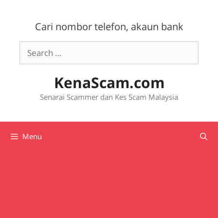
Skip
to
Cari nombor telefon, akaun bank
content
Search
for:
KenaScam.com
Senarai Scammer dan Kes Scam Malaysia
Menu