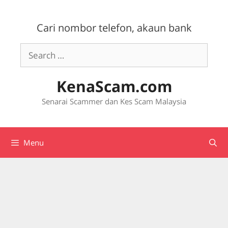
Skip
to
Cari nombor telefon, akaun bank
content
Search
for:
KenaScam.com
Senarai Scammer dan Kes Scam Malaysia
Menu