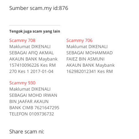
Sumber scam.my id:876
Tengok juga scam yang lain
Scammy 708
Scammy 706
Maklumat DIKENALI
Maklumat DIKENALI
SEBAGAI AFIQ AKMAL
SEBAGAI MOHAMMAD
AKAUN BANK Maybank
FAIEZ BIN ASMUNI
157410096226 Kes RM
AKAUN BANK Maybank
270 Kes 1 2017-01-04
162982012341 Kes RM
Tiada deskripsi
200 Kes 1 2017-10-16
Scammy 930
Sumber scam.my id:708
Tiada deskripsi
Maklumat DIKENALI
Sumber scam.my id:706
SEBAGAI MOHD IRWAN
BIN JAAFAR AKAUN
BANK CIMB 7621647295
TELEFON 0109736732
Kes RM 1200 Kes 1
2017-05-05 Tiada
Share scam ni:
deskripsi Sumber
scam.my id:930