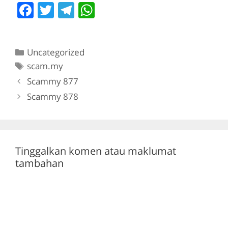
F
T
T
W
a
w
el
h
c
itt
e
at
Categories
Uncategorized
e
er
gr
s
Tags
scam.my
b
a
A
Scammy 877
o
m
p
Scammy 878
o
p
k
Tinggalkan komen atau maklumat
tambahan