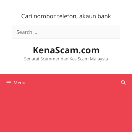
Skip
to
Cari nombor telefon, akaun bank
content
Search
for:
KenaScam.com
Senarai Scammer dan Kes Scam Malaysia
Menu