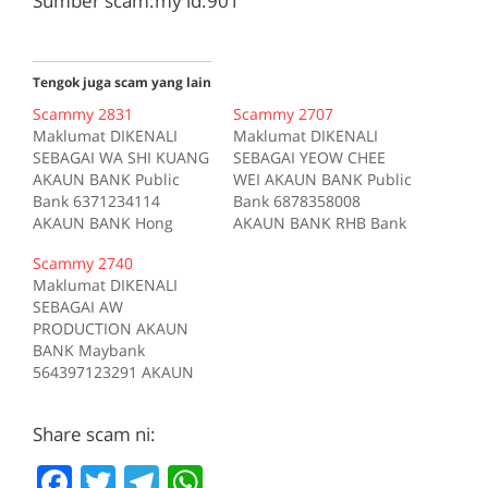
Sumber scam.my id:901
Tengok juga scam yang lain
Scammy 2831
Scammy 2707
Maklumat DIKENALI
Maklumat DIKENALI
SEBAGAI WA SHI KUANG
SEBAGAI YEOW CHEE
AKAUN BANK Public
WEI AKAUN BANK Public
Bank 6371234114
Bank 6878358008
AKAUN BANK Hong
AKAUN BANK RHB Bank
Leong Bank
10406300153510 AKAUN
Scammy 2740
39200000667 AKAUN
BANK Public Bank
Maklumat DIKENALI
BANK CIMB 7059737735
6787358008 AKAUN
SEBAGAI AW
AKAUN BANK Maybank
BANK Hong Leong Bank
PRODUCTION AKAUN
155050405962 AKAUN
39201022149 AKAUN
BANK Maybank
BANK RHB Bank
BANK CIMB 7070802740
564397123291 AKAUN
10407200031984 AKAUN
Sumber scam.my
BANK RHB Bank
BANK AmBank
id:2707
21232100072890 AKAUN
8881010444036
Share scam ni:
BANK Public Bank
Sumber scam.my
3213335405 AKAUN
id:2831
F
T
T
W
BANK Hong Leong Bank