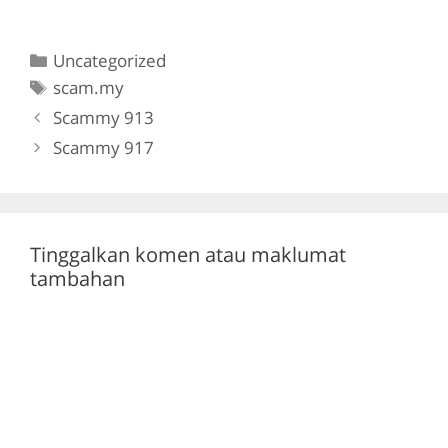
a
w
el
h
c
itt
e
at
Categories
Uncategorized
e
er
gr
s
Tags
scam.my
b
a
A
Scammy 913
o
m
p
Scammy 917
o
p
k
Tinggalkan komen atau maklumat
tambahan