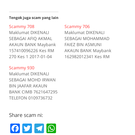
Tengok juga scam yang lain
Scammy 708
Scammy 706
Maklumat DIKENALI
Maklumat DIKENALI
SEBAGAI AFIQ AKMAL
SEBAGAI MOHAMMAD
AKAUN BANK Maybank
FAIEZ BIN ASMUNI
157410096226 Kes RM
AKAUN BANK Maybank
270 Kes 1 2017-01-04
162982012341 Kes RM
Tiada deskripsi
200 Kes 1 2017-10-16
Scammy 930
Sumber scam.my id:708
Tiada deskripsi
Maklumat DIKENALI
Sumber scam.my id:706
SEBAGAI MOHD IRWAN
BIN JAAFAR AKAUN
BANK CIMB 7621647295
TELEFON 0109736732
Kes RM 1200 Kes 1
2017-05-05 Tiada
Share scam ni:
deskripsi Sumber
scam.my id:930
F
T
T
W