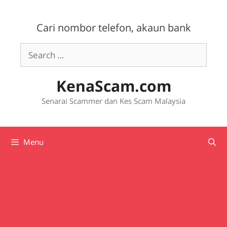
Skip
to
Cari nombor telefon, akaun bank
content
Search
for:
KenaScam.com
Senarai Scammer dan Kes Scam Malaysia
Menu