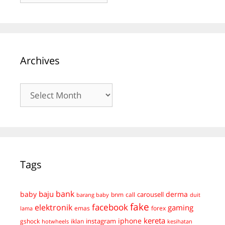
Archives
Archives
Tags
bank
baju
derma
baby
carousell
bnm
call
duit
barang baby
fake
facebook
elektronik
gaming
emas
forex
lama
kereta
iphone
instagram
gshock
iklan
hotwheels
kesihatan