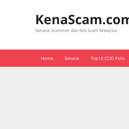
Skip
to
KenaScam.co
content
Senarai Scammer dan Kes Scam Malaysia
Home
Senarai
Top10 CCID Polis