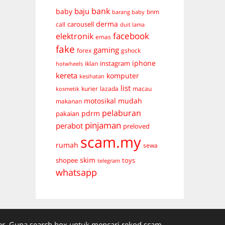
bank
baju
baby
bnm
barang baby
derma
carousell
call
duit lama
facebook
elektronik
emas
fake
gaming
forex
gshock
iphone
instagram
iklan
hotwheels
kereta
komputer
kesihatan
list
kurier
lazada
macau
kosmetik
mudah
motosikal
makanan
pelaburan
pdrm
pakaian
pinjaman
perabot
preloved
scam.my
rumah
sewa
skim
shopee
toys
telegram
whatsapp
. Guna search box untuk mencari rekod scam.