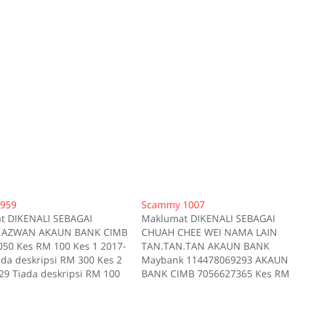
959
Scammy 1007
t DIKENALI SEBAGAI
Maklumat DIKENALI SEBAGAI
 AZWAN AKAUN BANK CIMB
CHUAH CHEE WEI NAMA LAIN
50 Kes RM 100 Kes 1 2017-
TAN.TAN.TAN AKAUN BANK
ada deskripsi RM 300 Kes 2
Maybank 114478069293 AKAUN
29 Tiada deskripsi RM 100
BANK CIMB 7056627365 Kes RM
17-10-16 Tiada deskripsi
1500 Kes 1 2017-09-05 Tiada
es 4 2017-11-09 Tiada
deskripsi RM 120 Kes 2 2017-05-18