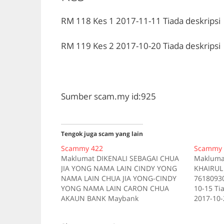
RM 118
Kes 1
2017-11-11
Tiada deskripsi
RM 119
Kes 2
2017-10-20
Tiada deskripsi
Sumber scam.my id:925
Tengok juga scam yang lain
Scammy 422
Scammy 
Maklumat DIKENALI SEBAGAI CHUA
Makluma
JIA YONG NAMA LAIN CINDY YONG
KHAIRUL
NAMA LAIN CHUA JIA YONG-CINDY
76180930
YONG NAMA LAIN CARON CHUA
10-15 Ti
AKAUN BANK Maybank
2017-10-
101133322316 AKAUN BANK Public
Kes 3 20
Bank 3193599523 Kes RM 240 Kes 5
RM 450 K