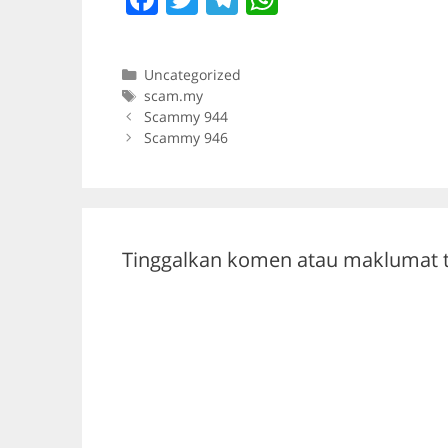
a
w
el
h
c
itt
e
at
Categories
Uncategorized
e
er
gr
s
Tags
scam.my
b
a
A
Scammy 944
Scammy 946
o
m
p
o
p
k
Tinggalkan komen atau maklumat