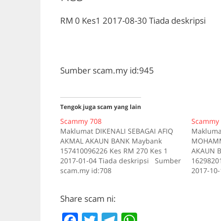
RM 0
Kes1
2017-08-30
Tiada deskripsi
Sumber scam.my id:945
Tengok juga scam yang lain
Scammy 708
Scammy 
Maklumat DIKENALI SEBAGAI AFIQ
Makluma
AKMAL AKAUN BANK Maybank
MOHAMMA
157410096226 Kes RM 270 Kes 1
AKAUN B
2017-01-04 Tiada deskripsi Sumber
16298201
scam.my id:708
2017-10-
scam.my 
Share scam ni:
F
T
T
W