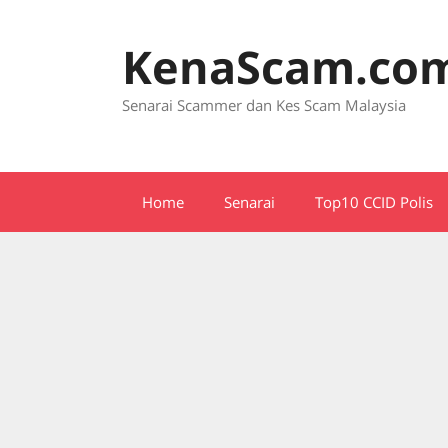
Skip
to
KenaScam.co
content
Senarai Scammer dan Kes Scam Malaysia
Home
Senarai
Top10 CCID Polis