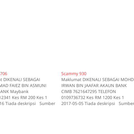
706
Scammy 930
t DIKENALI SEBAGAI
Maklumat DIKENALI SEBAGAI MOHD
D FAIEZ BIN ASMUNI
IRWAN BIN JAAFAR AKAUN BANK
ANK Maybank
CIMB 7621647295 TELEFON
2341 Kes RM 200 Kes 1
0109736732 Kes RM 1200 Kes 1
16 Tiada deskripsi Sumber
2017-05-05 Tiada deskripsi Sumbe
id:706
scam.my id:930