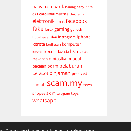
bank
baju
baby
bnm
barang baby
derma
carousell
call
duit lama
facebook
elektronik
emas
fake
gaming
forex
gshock
iphone
instagram
iklan
hotwheels
kereta
komputer
kesihatan
list
kurier
lazada
macau
kosmetik
mudah
motosikal
makanan
pelaburan
pdrm
pakaian
pinjaman
perabot
preloved
scam.my
rumah
sewa
skim
shopee
toys
telegram
whatsapp
. Guna search box untuk mencari rekod scam.