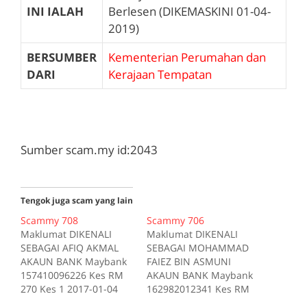
INI IALAH
Berlesen (DIKEMASKINI 01-04-
2019)
BERSUMBER
Kementerian Perumahan dan
DARI
Kerajaan Tempatan
Sumber scam.my id:2043
Tengok juga scam yang lain
Scammy 708
Scammy 706
Maklumat DIKENALI
Maklumat DIKENALI
SEBAGAI AFIQ AKMAL
SEBAGAI MOHAMMAD
AKAUN BANK Maybank
FAIEZ BIN ASMUNI
157410096226 Kes RM
AKAUN BANK Maybank
270 Kes 1 2017-01-04
162982012341 Kes RM
Tiada deskripsi
200 Kes 1 2017-10-16