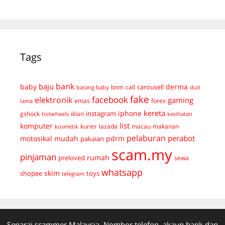
Tags
bank
baju
derma
baby
carousell
bnm
call
duit
barang baby
fake
facebook
elektronik
gaming
emas
forex
lama
kereta
iphone
instagram
gshock
iklan
hotwheels
kesihatan
list
komputer
kurier
lazada
macau
makanan
kosmetik
pelaburan
perabot
mudah
pdrm
motosikal
pakaian
scam.my
pinjaman
preloved
rumah
sewa
whatsapp
skim
shopee
toys
telegram
Senarai scammer Malaysia. Nombor telefon, akaun bank dan