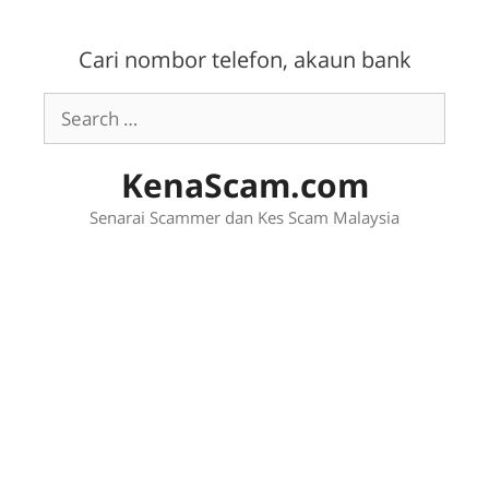
Skip
to
Cari nombor telefon, akaun bank
content
Search
for:
KenaScam.com
Senarai Scammer dan Kes Scam Malaysia