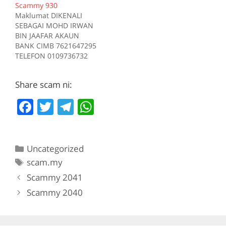
Scammy 930
Sumber scam.my id:708
Tiada deskripsi
Maklumat DIKENALI
Sumber scam.my id:706
SEBAGAI MOHD IRWAN
BIN JAAFAR AKAUN
BANK CIMB 7621647295
TELEFON 0109736732
Kes RM 1200 Kes 1
2017-05-05 Tiada
Share scam ni:
deskripsi Sumber
scam.my id:930
F
T
T
W
a
w
el
h
c
itt
e
at
Categories
Uncategorized
e
er
gr
s
Tags
scam.my
b
a
A
Scammy 2041
o
m
p
Scammy 2040
o
p
k