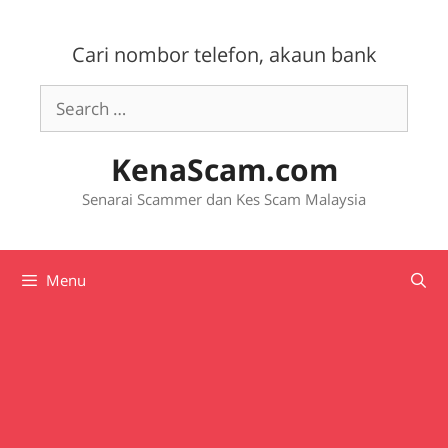
Skip
to
Cari nombor telefon, akaun bank
content
Search
for:
KenaScam.com
Senarai Scammer dan Kes Scam Malaysia
Menu