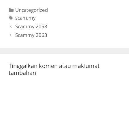
c
itt
e
at
Categories
Uncategorized
e
er
gr
s
Tags
scam.my
b
a
A
Scammy 2058
o
m
p
Scammy 2063
o
p
k
Tinggalkan komen atau maklumat
tambahan