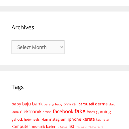
Archives
Archives
Tags
bank
baju
derma
baby
carousell
bnm
call
duit
barang baby
fake
facebook
elektronik
gaming
emas
forex
lama
kereta
iphone
instagram
gshock
iklan
hotwheels
kesihatan
list
komputer
kurier
lazada
macau
makanan
kosmetik