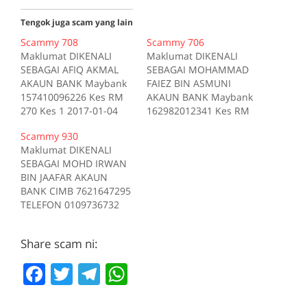
Tengok juga scam yang lain
Scammy 708
Scammy 706
Maklumat DIKENALI
Maklumat DIKENALI
SEBAGAI AFIQ AKMAL
SEBAGAI MOHAMMAD
AKAUN BANK Maybank
FAIEZ BIN ASMUNI
157410096226 Kes RM
AKAUN BANK Maybank
270 Kes 1 2017-01-04
162982012341 Kes RM
Tiada deskripsi
200 Kes 1 2017-10-16
Scammy 930
Sumber scam.my id:708
Tiada deskripsi
Maklumat DIKENALI
Sumber scam.my id:706
SEBAGAI MOHD IRWAN
BIN JAAFAR AKAUN
BANK CIMB 7621647295
TELEFON 0109736732
Kes RM 1200 Kes 1
2017-05-05 Tiada
Share scam ni:
deskripsi Sumber
scam.my id:930
F
T
T
W
a
w
el
h