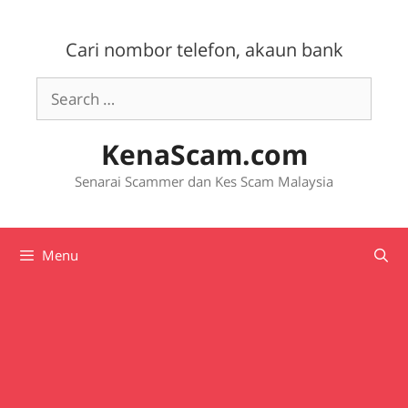
Skip
to
Cari nombor telefon, akaun bank
content
Search
for:
KenaScam.com
Senarai Scammer dan Kes Scam Malaysia
Menu