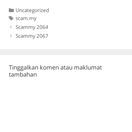
c
itt
e
at
Categories
Uncategorized
e
er
gr
s
Tags
scam.my
b
a
A
Scammy 2064
o
m
p
Scammy 2067
o
p
k
Tinggalkan komen atau maklumat
tambahan