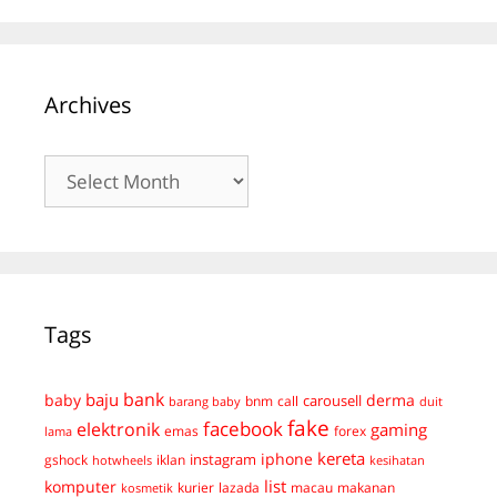
Archives
Archives
Tags
bank
baju
derma
baby
carousell
bnm
call
duit
barang baby
fake
facebook
elektronik
gaming
emas
forex
lama
kereta
iphone
instagram
gshock
iklan
hotwheels
kesihatan
list
komputer
kurier
lazada
macau
makanan
kosmetik