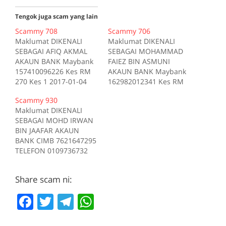
Tengok juga scam yang lain
Scammy 708
Scammy 706
Maklumat DIKENALI
Maklumat DIKENALI
SEBAGAI AFIQ AKMAL
SEBAGAI MOHAMMAD
AKAUN BANK Maybank
FAIEZ BIN ASMUNI
157410096226 Kes RM
AKAUN BANK Maybank
270 Kes 1 2017-01-04
162982012341 Kes RM
Tiada deskripsi
200 Kes 1 2017-10-16
Scammy 930
Sumber scam.my id:708
Tiada deskripsi
Maklumat DIKENALI
Sumber scam.my id:706
SEBAGAI MOHD IRWAN
BIN JAAFAR AKAUN
BANK CIMB 7621647295
TELEFON 0109736732
Kes RM 1200 Kes 1
2017-05-05 Tiada
Share scam ni:
deskripsi Sumber
scam.my id:930
F
T
T
W
a
w
el
h