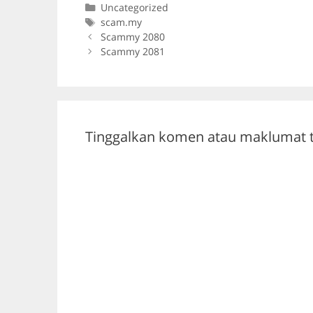
Categories
Uncategorized
e
er
gr
s
Tags
scam.my
b
a
A
Scammy 2080
Scammy 2081
o
m
p
o
p
k
Tinggalkan komen atau maklumat