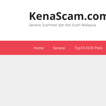
Skip
to
KenaScam.co
content
Senarai Scammer dan Kes Scam Malaysia
Home
Senarai
Top10 CCID Polis