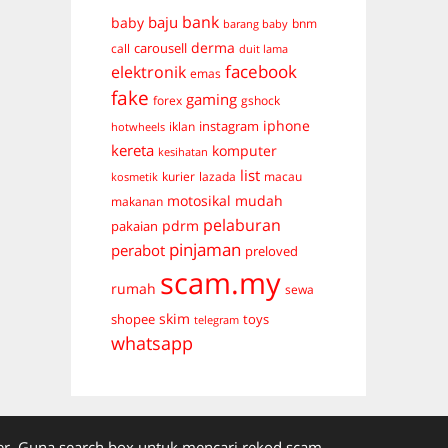
bank
baju
baby
bnm
barang baby
derma
carousell
call
duit lama
facebook
elektronik
emas
fake
gaming
forex
gshock
iphone
instagram
iklan
hotwheels
kereta
komputer
kesihatan
list
kurier
lazada
macau
kosmetik
mudah
motosikal
makanan
pelaburan
pdrm
pakaian
pinjaman
perabot
preloved
scam.my
rumah
sewa
skim
shopee
toys
telegram
whatsapp
. Guna search box untuk mencari rekod scam.