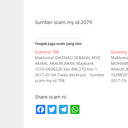
Sumber scam.my id:2079
Tengok juga scam yang lain
Scammy 708
Scammy 
Maklumat DIKENALI SEBAGAI AFIQ
Makluma
AKMAL AKAUN BANK Maybank
MOHAMMA
157410096226 Kes RM 270 Kes 1
AKAUN B
2017-01-04 Tiada deskripsi Sumber
16298201
scam.my id:708
2017-10-
scam.my 
Share scam ni:
F
T
T
W
a
w
el
h
c
itt
e
at