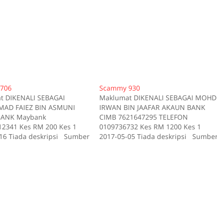
706
Scammy 930
t DIKENALI SEBAGAI
Maklumat DIKENALI SEBAGAI MOHD
D FAIEZ BIN ASMUNI
IRWAN BIN JAAFAR AKAUN BANK
ANK Maybank
CIMB 7621647295 TELEFON
2341 Kes RM 200 Kes 1
0109736732 Kes RM 1200 Kes 1
16 Tiada deskripsi Sumber
2017-05-05 Tiada deskripsi Sumbe
id:706
scam.my id:930