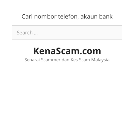
Skip
to
Cari nombor telefon, akaun bank
content
Search
for:
KenaScam.com
Senarai Scammer dan Kes Scam Malaysia