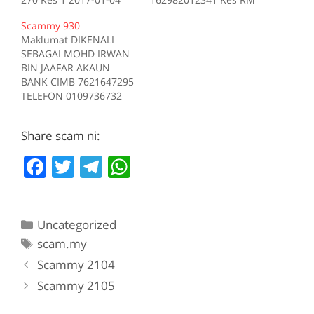
Tiada deskripsi
200 Kes 1 2017-10-16
Scammy 930
Sumber scam.my id:708
Tiada deskripsi
Maklumat DIKENALI
Sumber scam.my id:706
SEBAGAI MOHD IRWAN
BIN JAAFAR AKAUN
BANK CIMB 7621647295
TELEFON 0109736732
Kes RM 1200 Kes 1
2017-05-05 Tiada
Share scam ni:
deskripsi Sumber
scam.my id:930
F
T
T
W
a
w
el
h
c
itt
e
at
Categories
Uncategorized
e
er
gr
s
Tags
scam.my
b
a
A
Scammy 2104
o
m
p
Scammy 2105
o
p