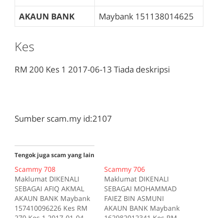
AKAUN BANK
Maybank
151138014625
Kes
RM 200
Kes 1
2017-06-13
Tiada deskripsi
Sumber scam.my id:2107
Tengok juga scam yang lain
Scammy 708
Scammy 706
Maklumat DIKENALI
Maklumat DIKENALI
SEBAGAI AFIQ AKMAL
SEBAGAI MOHAMMAD
AKAUN BANK Maybank
FAIEZ BIN ASMUNI
157410096226 Kes RM
AKAUN BANK Maybank
270 Kes 1 2017-01-04
162982012341 Kes RM