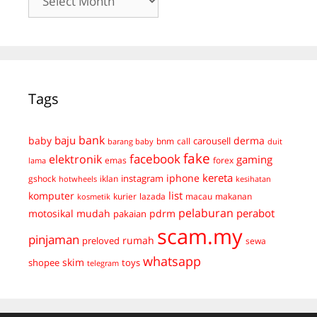
Tags
bank
baju
derma
baby
carousell
bnm
call
duit
barang baby
fake
facebook
elektronik
gaming
emas
forex
lama
kereta
iphone
instagram
gshock
iklan
hotwheels
kesihatan
list
komputer
kurier
lazada
macau
makanan
kosmetik
pelaburan
perabot
mudah
pdrm
motosikal
pakaian
scam.my
pinjaman
preloved
rumah
sewa
whatsapp
skim
shopee
toys
telegram