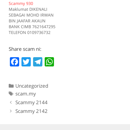
Scammy 930
Sumber scam.my id:708
Tiada deskripsi
Maklumat DIKENALI
Sumber scam.my id:706
SEBAGAI MOHD IRWAN
BIN JAAFAR AKAUN
BANK CIMB 7621647295
TELEFON 0109736732
Kes RM 1200 Kes 1
2017-05-05 Tiada
Share scam ni:
deskripsi Sumber
scam.my id:930
F
T
T
W
a
w
el
h
c
itt
e
at
Categories
Uncategorized
e
er
gr
s
Tags
scam.my
b
a
A
Scammy 2144
o
m
p
Scammy 2142
o
p
k