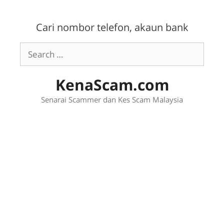
Skip
to
Cari nombor telefon, akaun bank
content
Search
for:
KenaScam.com
Senarai Scammer dan Kes Scam Malaysia