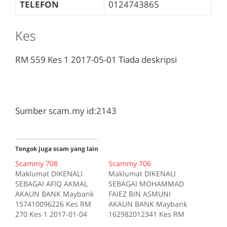
TELEFON
0124743865
Kes
RM 559
Kes 1
2017-05-01
Tiada deskripsi
Sumber scam.my id:2143
Tengok juga scam yang lain
Scammy 708
Scammy 706
Maklumat DIKENALI
Maklumat DIKENALI
SEBAGAI AFIQ AKMAL
SEBAGAI MOHAMMAD
AKAUN BANK Maybank
FAIEZ BIN ASMUNI
157410096226 Kes RM
AKAUN BANK Maybank
270 Kes 1 2017-01-04
162982012341 Kes RM
Tiada deskripsi
200 Kes 1 2017-10-16