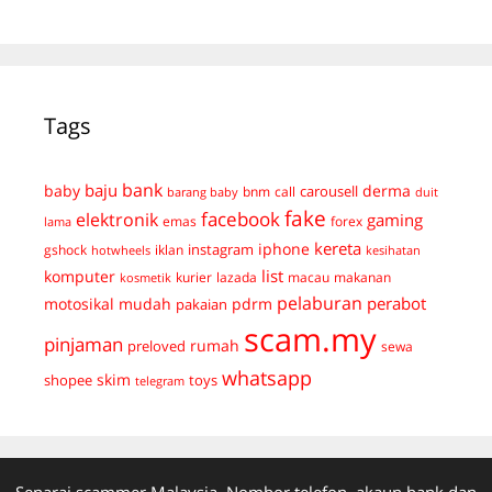
Tags
bank
baju
derma
baby
carousell
bnm
call
duit
barang baby
fake
facebook
elektronik
gaming
emas
forex
lama
kereta
iphone
instagram
gshock
iklan
hotwheels
kesihatan
list
komputer
kurier
lazada
macau
makanan
kosmetik
pelaburan
perabot
mudah
pdrm
motosikal
pakaian
scam.my
pinjaman
preloved
rumah
sewa
whatsapp
skim
shopee
toys
telegram
Senarai scammer Malaysia. Nombor telefon, akaun bank dan