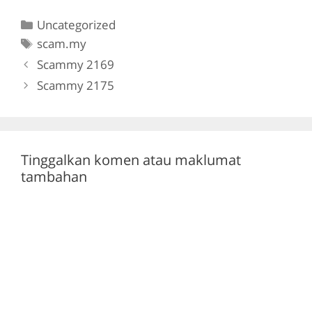
c
itt
e
at
Categories
Uncategorized
e
er
gr
s
Tags
scam.my
b
a
A
Scammy 2169
o
m
p
Scammy 2175
o
p
k
Tinggalkan komen atau maklumat
tambahan