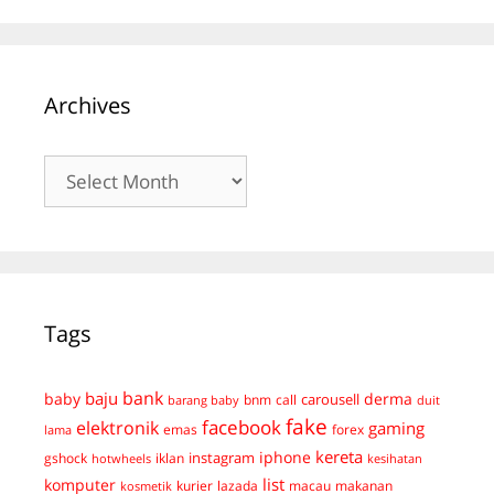
Archives
Archives
Tags
bank
baju
derma
baby
carousell
bnm
call
duit
barang baby
fake
facebook
elektronik
gaming
emas
forex
lama
kereta
iphone
instagram
gshock
iklan
hotwheels
kesihatan
list
komputer
kurier
lazada
macau
makanan
kosmetik