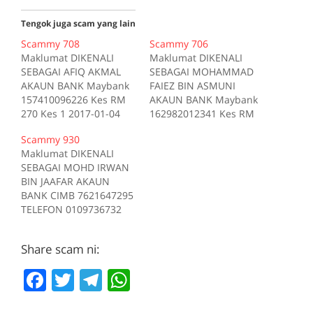
Tengok juga scam yang lain
Scammy 708
Scammy 706
Maklumat DIKENALI
Maklumat DIKENALI
SEBAGAI AFIQ AKMAL
SEBAGAI MOHAMMAD
AKAUN BANK Maybank
FAIEZ BIN ASMUNI
157410096226 Kes RM
AKAUN BANK Maybank
270 Kes 1 2017-01-04
162982012341 Kes RM
Tiada deskripsi
200 Kes 1 2017-10-16
Scammy 930
Sumber scam.my id:708
Tiada deskripsi
Maklumat DIKENALI
Sumber scam.my id:706
SEBAGAI MOHD IRWAN
BIN JAAFAR AKAUN
BANK CIMB 7621647295
TELEFON 0109736732
Kes RM 1200 Kes 1
2017-05-05 Tiada
Share scam ni:
deskripsi Sumber
scam.my id:930
F
T
T
W
a
w
el
h