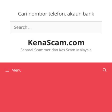
Skip
to
Cari nombor telefon, akaun bank
content
Search
for:
KenaScam.com
Senarai Scammer dan Kes Scam Malaysia
Menu