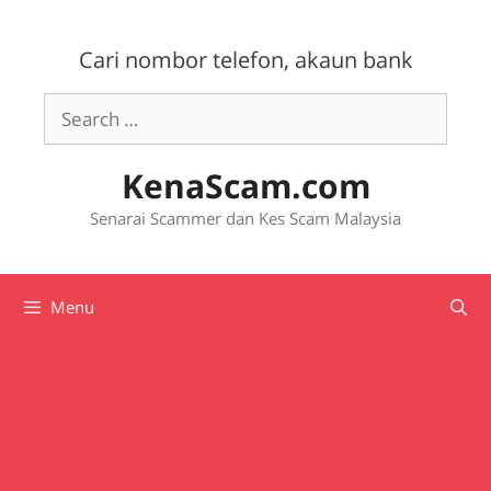
Skip
to
Cari nombor telefon, akaun bank
content
Search
for:
KenaScam.com
Senarai Scammer dan Kes Scam Malaysia
Menu