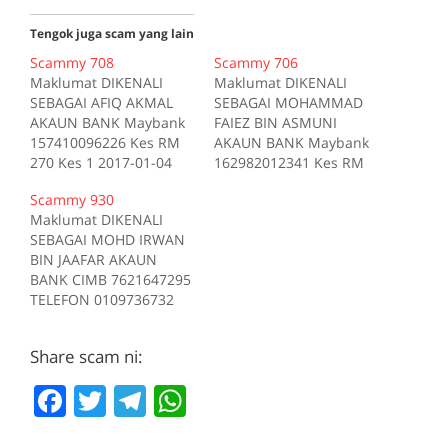
Tengok juga scam yang lain
Scammy 708
Scammy 706
Maklumat DIKENALI
Maklumat DIKENALI
SEBAGAI AFIQ AKMAL
SEBAGAI MOHAMMAD
AKAUN BANK Maybank
FAIEZ BIN ASMUNI
157410096226 Kes RM
AKAUN BANK Maybank
270 Kes 1 2017-01-04
162982012341 Kes RM
Tiada deskripsi
200 Kes 1 2017-10-16
Scammy 930
Sumber scam.my id:708
Tiada deskripsi
Maklumat DIKENALI
Sumber scam.my id:706
SEBAGAI MOHD IRWAN
BIN JAAFAR AKAUN
BANK CIMB 7621647295
TELEFON 0109736732
Kes RM 1200 Kes 1
2017-05-05 Tiada
Share scam ni:
deskripsi Sumber
scam.my id:930
F
T
T
W
a
w
el
h