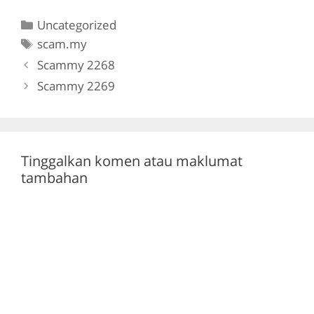
c
itt
e
at
Categories
Uncategorized
e
er
gr
s
Tags
scam.my
b
a
A
Scammy 2268
o
m
p
Scammy 2269
o
p
k
Tinggalkan komen atau maklumat
tambahan