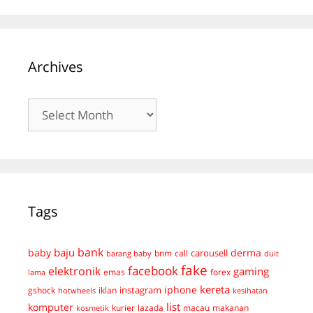
Archives
Archives
Tags
bank
baju
derma
baby
carousell
bnm
call
duit
barang baby
fake
facebook
elektronik
gaming
emas
forex
lama
kereta
iphone
instagram
gshock
iklan
hotwheels
kesihatan
list
komputer
kurier
lazada
macau
makanan
kosmetik