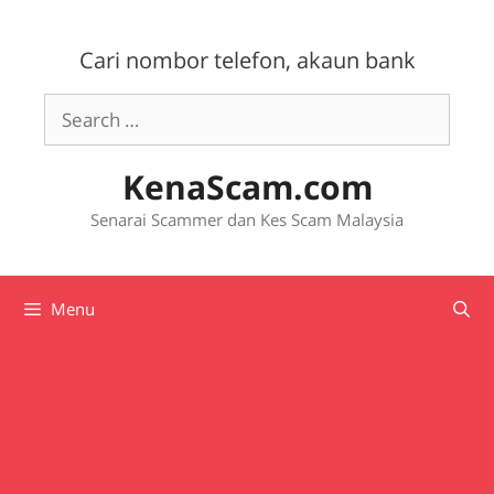
Skip
to
Cari nombor telefon, akaun bank
content
Search
for:
KenaScam.com
Senarai Scammer dan Kes Scam Malaysia
Menu