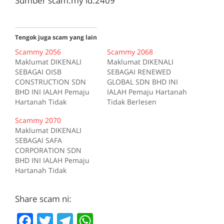
Sumber scam.my id:2409
Tengok juga scam yang lain
Scammy 2056
Scammy 2068
Maklumat DIKENALI
Maklumat DIKENALI
SEBAGAI OISB
SEBAGAI RENEWED
CONSTRUCTION SDN
GLOBAL SDN BHD INI
BHD INI IALAH Pemaju
IALAH Pemaju Hartanah
Hartanah Tidak
Tidak Berlesen
Berlesen (DIKEMASKINI
(DIKEMASKINI 01-04-
Scammy 2070
01-04-2019) NAMA LAIN
2019) NAMA LAIN
Maklumat DIKENALI
DECOR MEWAH SDN
RENEWED
SEBAGAI SAFA
BHD BERSUMBER DARI
DEVELOPMENT SDN
CORPORATION SDN
Kementerian
BHD BERSUMBER DARI
BHD INI IALAH Pemaju
Perumahan dan
Kementerian
Hartanah Tidak
Kerajaan Tempatan
Perumahan dan
Berlesen (DIKEMASKINI
Sumber scam.my
Kerajaan Tempatan
01-04-2019) NAMA LAIN
id:2056
Sumber scam.my
Share scam ni:
UKIRAN MUTU SDN BHD
id:2068
BERSUMBER DARI
F
T
T
W
Kementerian