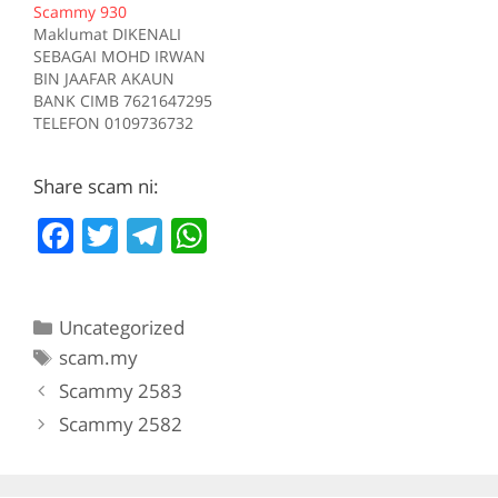
Scammy 930
Sumber scam.my id:708
Tiada deskripsi
Maklumat DIKENALI
Sumber scam.my id:706
SEBAGAI MOHD IRWAN
BIN JAAFAR AKAUN
BANK CIMB 7621647295
TELEFON 0109736732
Kes RM 1200 Kes 1
2017-05-05 Tiada
Share scam ni:
deskripsi Sumber
scam.my id:930
F
T
T
W
a
w
el
h
c
itt
e
at
Categories
Uncategorized
e
er
gr
s
Tags
scam.my
b
a
A
Scammy 2583
o
m
p
Scammy 2582
o
p
k