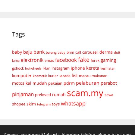
Tags
bank
baju
derma
baby
carousell
bnm
call
duit
barang baby
fake
facebook
elektronik
gaming
emas
forex
lama
kereta
iphone
instagram
gshock
iklan
hotwheels
kesihatan
list
komputer
kurier
lazada
macau
makanan
kosmetik
pelaburan
perabot
mudah
pdrm
motosikal
pakaian
scam.my
pinjaman
preloved
rumah
sewa
whatsapp
skim
shopee
toys
telegram
Senarai scammer Malaysia. Nombor telefon, akaun bank dan