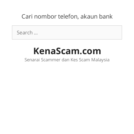
Skip
to
Cari nombor telefon, akaun bank
content
Search
for:
KenaScam.com
Senarai Scammer dan Kes Scam Malaysia