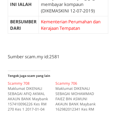
INI IALAH
membayar kompaun
(DIKEMASKINI 12-07-2019)
BERSUMBER
Kementerian Perumahan dan
DARI
Kerajaan Tempatan
Sumber scam.my id:2581
Tengok juga scam yang lain
Scammy 708
Scammy 706
Maklumat DIKENALI
Maklumat DIKENALI
SEBAGAI AFIQ AKMAL
SEBAGAI MOHAMMAD
AKAUN BANK Maybank
FAIEZ BIN ASMUNI
157410096226 Kes RM
AKAUN BANK Maybank
270 Kes 1 2017-01-04
162982012341 Kes RM
Tiada deskripsi
200 Kes 1 2017-10-16