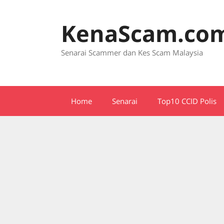
Skip
to
KenaScam.co
content
Senarai Scammer dan Kes Scam Malaysia
Home
Senarai
Top10 CCID Polis