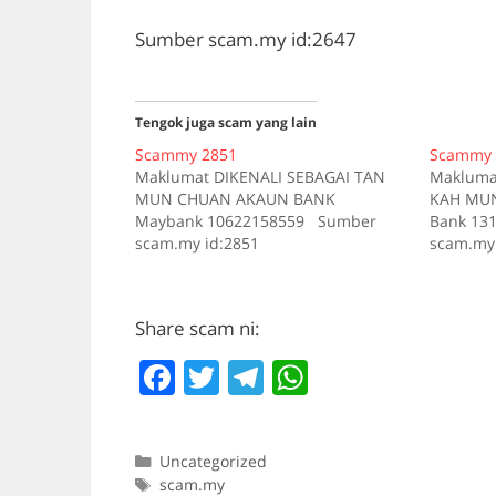
Sumber scam.my id:2647
Tengok juga scam yang lain
Scammy 2851
Scammy 
Maklumat DIKENALI SEBAGAI TAN
Makluma
MUN CHUAN AKAUN BANK
KAH MUN
Maybank 10622158559 Sumber
Bank 13
scam.my id:2851
scam.my 
Share scam ni:
F
T
T
W
a
w
el
h
c
itt
e
at
Categories
Uncategorized
e
er
gr
s
Tags
scam.my