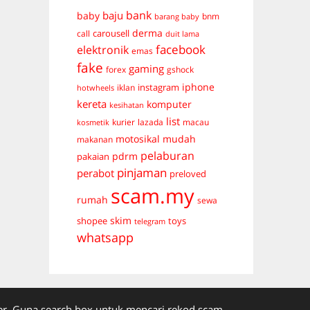
bank
baju
baby
bnm
barang baby
derma
carousell
call
duit lama
facebook
elektronik
emas
fake
gaming
forex
gshock
iphone
instagram
iklan
hotwheels
kereta
komputer
kesihatan
list
kurier
lazada
macau
kosmetik
mudah
motosikal
makanan
pelaburan
pdrm
pakaian
pinjaman
perabot
preloved
scam.my
rumah
sewa
skim
shopee
toys
telegram
whatsapp
. Guna search box untuk mencari rekod scam.