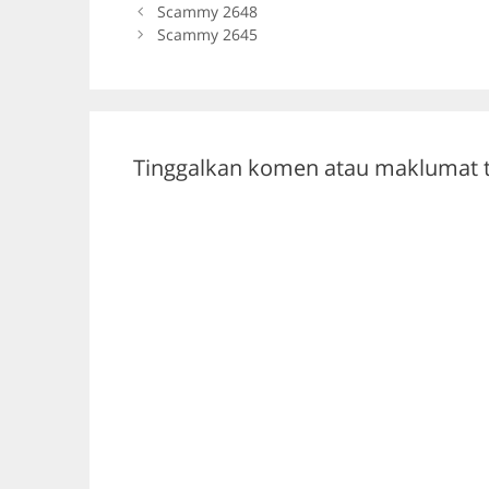
b
a
A
Scammy 2648
Scammy 2645
o
m
p
o
p
k
Tinggalkan komen atau maklumat