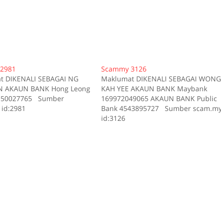
2981
Scammy 3126
t DIKENALI SEBAGAI NG
Maklumat DIKENALI SEBAGAI WON
 AKAUN BANK Hong Leong
KAH YEE AKAUN BANK Maybank
150027765 Sumber
169972049065 AKAUN BANK Public
id:2981
Bank 4543895727 Sumber scam.m
id:3126