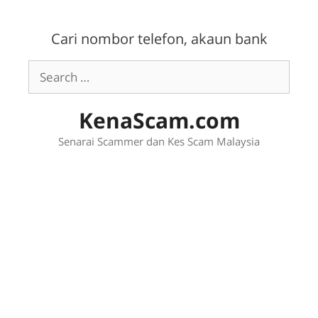
Skip
to
Cari nombor telefon, akaun bank
content
Search
for:
KenaScam.com
Senarai Scammer dan Kes Scam Malaysia