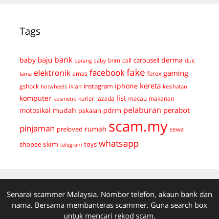
Tags
bank
baju
derma
baby
carousell
bnm
call
duit
barang baby
fake
facebook
elektronik
gaming
emas
forex
lama
kereta
iphone
instagram
gshock
iklan
hotwheels
kesihatan
list
komputer
kurier
lazada
macau
makanan
kosmetik
pelaburan
perabot
mudah
pdrm
motosikal
pakaian
scam.my
pinjaman
preloved
rumah
sewa
whatsapp
skim
shopee
toys
telegram
Senarai scammer Malaysia. Nombor telefon, akaun bank dan
nama. Bersama membanteras scammer. Guna search box
untuk mencari rekod scam.