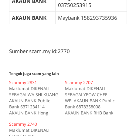
AKAUN BANK
03750253915
AKAUN BANK
Maybank
158293735936
Sumber scam.my id:2770
Tengok juga scam yang lain
Scammy 2831
Scammy 2707
Maklumat DIKENALI
Maklumat DIKENALI
SEBAGAI WA SHI KUANG
SEBAGAI YEOW CHEE
AKAUN BANK Public
WEI AKAUN BANK Public
Bank 6371234114
Bank 6878358008
AKAUN BANK Hong
AKAUN BANK RHB Bank
Leong Bank
10406300153510 AKAUN
Scammy 2740
39200000667 AKAUN
BANK Public Bank
Maklumat DIKENALI
BANK CIMB 7059737735
6787358008 AKAUN