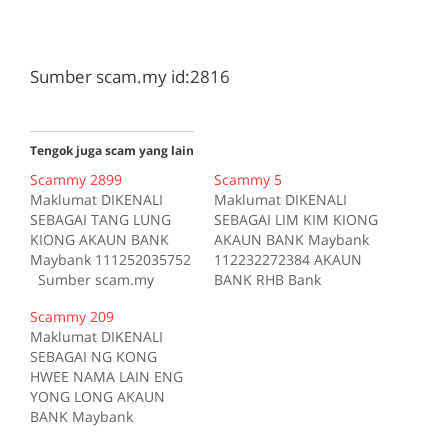
Sumber scam.my id:2816
Tengok juga scam yang lain
Scammy 2899
Scammy 5
Maklumat DIKENALI
Maklumat DIKENALI
SEBAGAI TANG LUNG
SEBAGAI LIM KIM KIONG
KIONG AKAUN BANK
AKAUN BANK Maybank
Maybank 111252035752
112232272384 AKAUN
Sumber scam.my
BANK RHB Bank
id:2899
11435200044670
Scammy 209
MENGGUNAKAN
Maklumat DIKENALI
mayhan di
SEBAGAI NG KONG
forum.lowyat.net Kes
HWEE NAMA LAIN ENG
Kes1 Pautan Tiada
YONG LONG AKAUN
deskripsi Sumber
BANK Maybank
scam.my id:5
551089346618 AKAUN