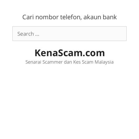
Skip
to
Cari nombor telefon, akaun bank
content
Search
for:
KenaScam.com
Senarai Scammer dan Kes Scam Malaysia