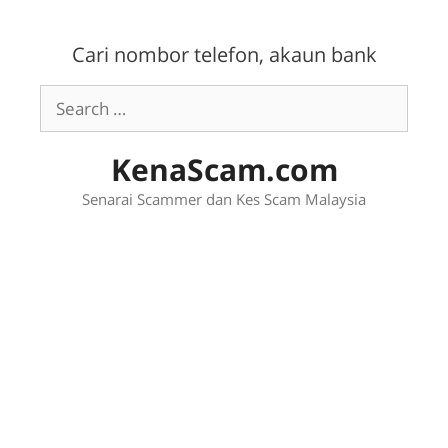
Skip
to
Cari nombor telefon, akaun bank
content
Search
for:
KenaScam.com
Senarai Scammer dan Kes Scam Malaysia