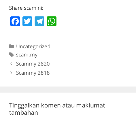
Share scam ni:
F
T
T
W
a
w
el
h
c
itt
e
at
Categories
Uncategorized
e
er
gr
s
Tags
scam.my
b
a
A
Scammy 2820
o
m
p
Scammy 2818
o
p
k
Tinggalkan komen atau maklumat
tambahan