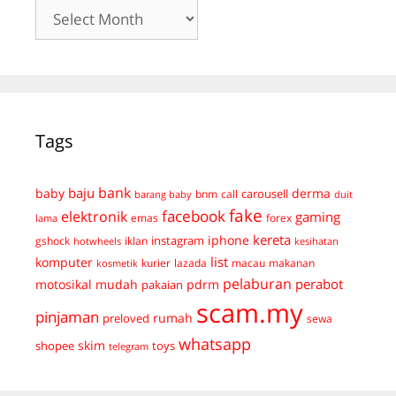
Archives
Tags
bank
baju
derma
baby
carousell
bnm
call
duit
barang baby
fake
facebook
elektronik
gaming
emas
forex
lama
kereta
iphone
instagram
gshock
iklan
hotwheels
kesihatan
list
komputer
kurier
lazada
macau
makanan
kosmetik
pelaburan
perabot
mudah
pdrm
motosikal
pakaian
scam.my
pinjaman
preloved
rumah
sewa
whatsapp
skim
shopee
toys
telegram