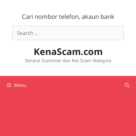
Skip
to
Cari nombor telefon, akaun bank
content
Search
for:
KenaScam.com
Senarai Scammer dan Kes Scam Malaysia
Menu