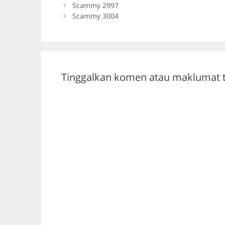
b
a
A
Scammy 2997
Scammy 3004
o
m
p
o
p
k
Tinggalkan komen atau maklumat