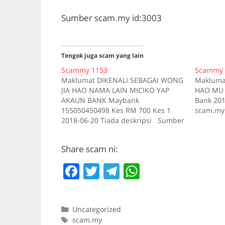
Sumber scam.my id:3003
Tengok juga scam yang lain
Scammy 1153
Scammy 
Maklumat DIKENALI SEBAGAI WONG
Maklumat
JIA HAO NAMA LAIN MICIKO YAP
HAO MU 
AKAUN BANK Maybank
Bank 20
155050450498 Kes RM 700 Kes 1
scam.my 
2018-06-20 Tiada deskripsi Sumber
scam.my id:1153
Share scam ni:
F
T
T
W
a
w
el
h
c
itt
e
at
Categories
Uncategorized
e
er
gr
s
Tags
scam.my