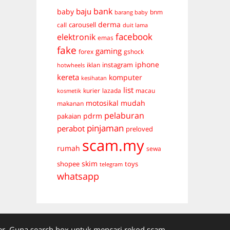
bank
baju
baby
bnm
barang baby
derma
carousell
call
duit lama
facebook
elektronik
emas
fake
gaming
forex
gshock
iphone
instagram
iklan
hotwheels
kereta
komputer
kesihatan
list
kurier
lazada
macau
kosmetik
mudah
motosikal
makanan
pelaburan
pdrm
pakaian
pinjaman
perabot
preloved
scam.my
rumah
sewa
skim
shopee
toys
telegram
whatsapp
. Guna search box untuk mencari rekod scam.