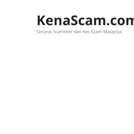
Skip
to
KenaScam.co
content
Senarai Scammer dan Kes Scam Malaysia