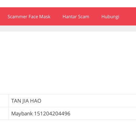
Scammer Face Mask
Hantar Scam
Hubungi
TAN JIA HAO
Maybank
151204204496