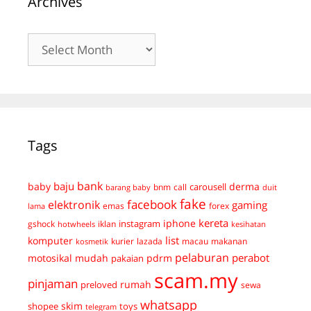
Archives
Archives
Tags
bank
baju
derma
baby
carousell
bnm
call
duit
barang baby
fake
facebook
elektronik
gaming
emas
forex
lama
kereta
iphone
instagram
gshock
iklan
hotwheels
kesihatan
list
komputer
kurier
lazada
macau
makanan
kosmetik
pelaburan
perabot
mudah
pdrm
motosikal
pakaian
scam.my
pinjaman
preloved
rumah
sewa
whatsapp
skim
shopee
toys
telegram