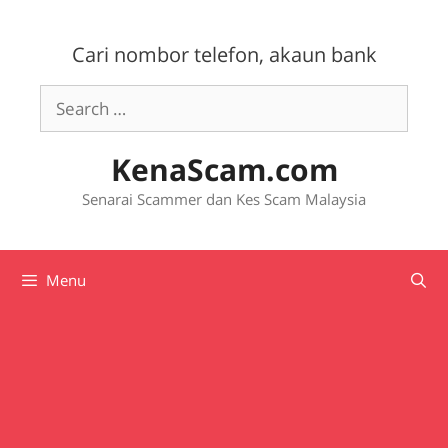
Skip
to
Cari nombor telefon, akaun bank
content
Search
for:
KenaScam.com
Senarai Scammer dan Kes Scam Malaysia
Menu