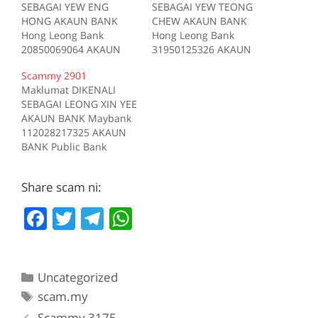
SEBAGAI YEW ENG
SEBAGAI YEW TEONG
HONG AKAUN BANK
CHEW AKAUN BANK
Hong Leong Bank
Hong Leong Bank
20850069064 AKAUN
31950125326 AKAUN
BANK Maybank
BANK Hong Leong Bank
Scammy 2901
112893051580 Sumber
0880029000218110
Maklumat DIKENALI
scam.my id:2931
AKAUN BANK Public
SEBAGAI LEONG XIN YEE
Bank 6392259430
AKAUN BANK Maybank
AKAUN BANK AmBank
112028217325 AKAUN
8881014002774
BANK Public Bank
TELEFON 0189090688
4745831203 Sumber
Kes RM 190 Kes 1 2017-
scam.my id:2901
06-08 Tiada deskripsi
Share scam ni:
Sumber scam.my id:764
F
T
T
W
a
w
el
h
c
itt
e
at
Categories
Uncategorized
e
er
gr
s
Tags
scam.my
b
a
A
Scammy 3175