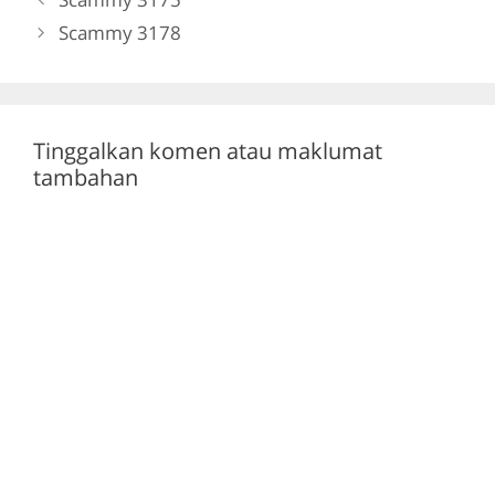
o
m
p
Scammy 3178
o
p
k
Tinggalkan komen atau maklumat
tambahan