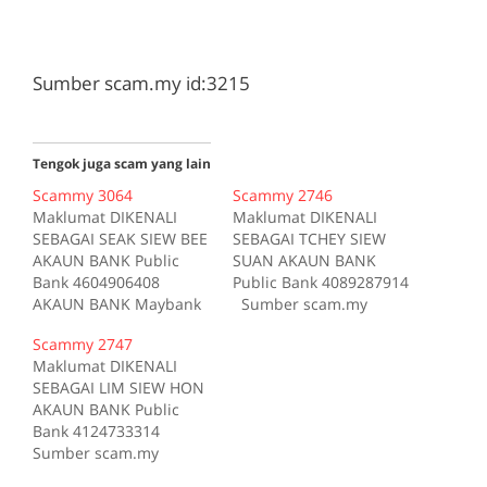
Sumber scam.my id:3215
Tengok juga scam yang lain
Scammy 3064
Scammy 2746
Maklumat DIKENALI
Maklumat DIKENALI
SEBAGAI SEAK SIEW BEE
SEBAGAI TCHEY SIEW
AKAUN BANK Public
SUAN AKAUN BANK
Bank 4604906408
Public Bank 4089287914
AKAUN BANK Maybank
Sumber scam.my
157241032189 Sumber
id:2746
Scammy 2747
scam.my id:3064
Maklumat DIKENALI
SEBAGAI LIM SIEW HON
AKAUN BANK Public
Bank 4124733314
Sumber scam.my
id:2747