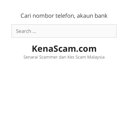
Skip
to
Cari nombor telefon, akaun bank
content
Search
for:
KenaScam.com
Senarai Scammer dan Kes Scam Malaysia