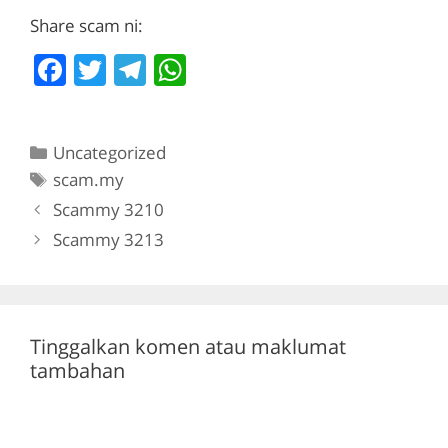
Share scam ni:
F
T
T
W
a
w
el
h
c
itt
e
at
Categories
Uncategorized
e
er
gr
s
Tags
scam.my
b
a
A
Scammy 3210
o
m
p
Scammy 3213
o
p
k
Tinggalkan komen atau maklumat
tambahan