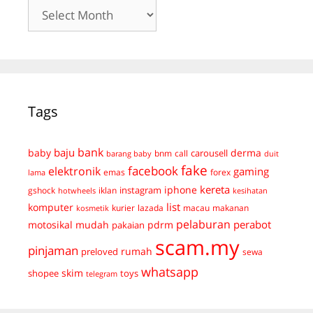
Archives
Tags
bank
baju
derma
baby
carousell
bnm
call
duit
barang baby
fake
facebook
elektronik
gaming
emas
forex
lama
kereta
iphone
instagram
gshock
iklan
hotwheels
kesihatan
list
komputer
kurier
lazada
macau
makanan
kosmetik
pelaburan
perabot
mudah
pdrm
motosikal
pakaian
scam.my
pinjaman
preloved
rumah
sewa
whatsapp
skim
shopee
toys
telegram