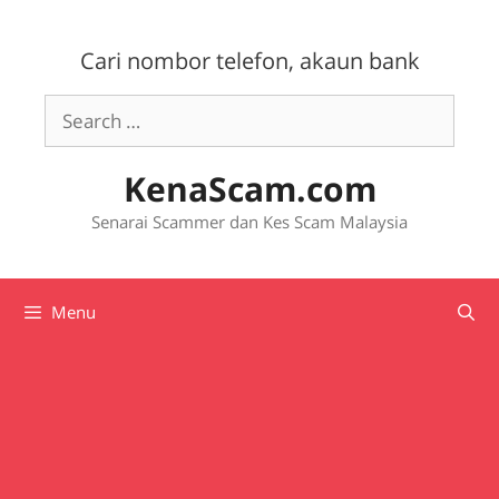
Skip
to
Cari nombor telefon, akaun bank
content
Search
for:
KenaScam.com
Senarai Scammer dan Kes Scam Malaysia
Menu