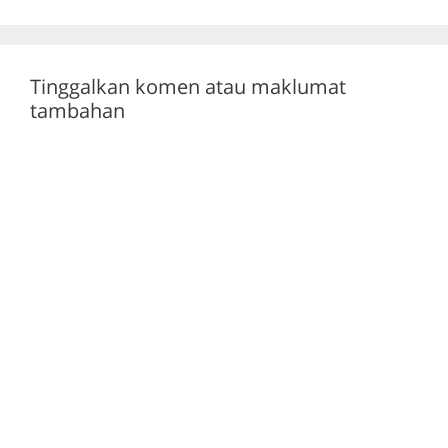
o
p
k
Tinggalkan komen atau maklumat
tambahan