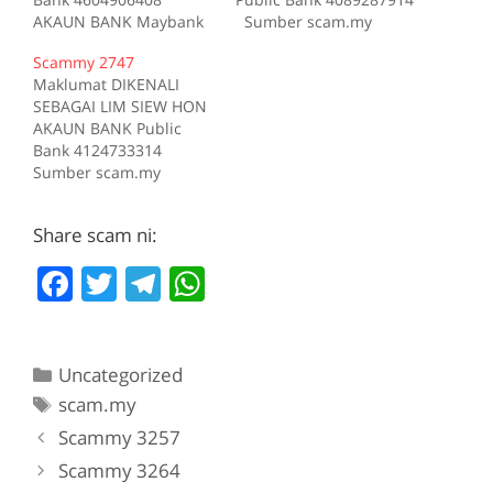
AKAUN BANK Maybank
Sumber scam.my
157241032189 Sumber
id:2746
Scammy 2747
scam.my id:3064
Maklumat DIKENALI
SEBAGAI LIM SIEW HON
AKAUN BANK Public
Bank 4124733314
Sumber scam.my
id:2747
Share scam ni:
F
T
T
W
a
w
el
h
c
itt
e
at
Categories
Uncategorized
e
er
gr
s
Tags
scam.my
b
a
A
Scammy 3257
o
m
p
Scammy 3264