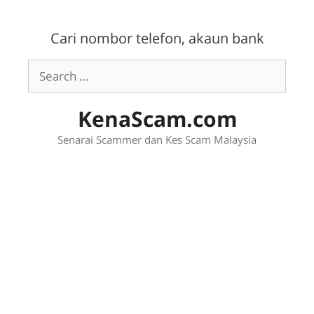
Skip
to
Cari nombor telefon, akaun bank
content
Search
for:
KenaScam.com
Senarai Scammer dan Kes Scam Malaysia