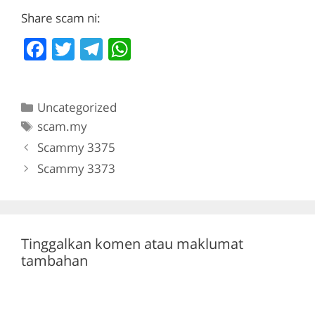
Share scam ni:
F
T
T
W
a
w
el
h
c
itt
e
at
Categories
Uncategorized
e
er
gr
s
Tags
scam.my
b
a
A
Scammy 3375
o
m
p
Scammy 3373
o
p
k
Tinggalkan komen atau maklumat
tambahan