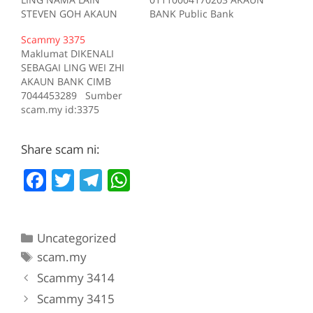
STEVEN GOH AKAUN
BANK Public Bank
BANK CIMB 7063132586
4795015334 Sumber
Scammy 3375
TELEFON 0173355901
scam.my id:2753
Maklumat DIKENALI
Kes RM 388 Kes 1 2017-
SEBAGAI LING WEI ZHI
01-31 Tiada deskripsi
AKAUN BANK CIMB
Sumber scam.my
7044453289 Sumber
id:2272
scam.my id:3375
Share scam ni:
F
T
T
W
a
w
el
h
c
itt
e
at
Categories
Uncategorized
e
er
gr
s
Tags
scam.my
b
a
A
Scammy 3414
o
m
p
Scammy 3415