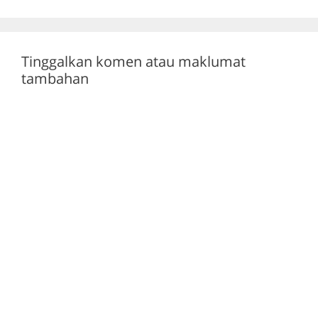
o
p
k
Tinggalkan komen atau maklumat
tambahan