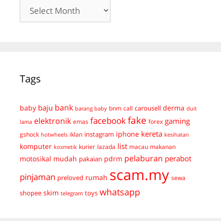
Archives
Tags
bank
baju
derma
baby
carousell
bnm
call
duit
barang baby
fake
facebook
elektronik
gaming
emas
forex
lama
kereta
iphone
instagram
gshock
iklan
hotwheels
kesihatan
list
komputer
kurier
lazada
macau
makanan
kosmetik
pelaburan
perabot
mudah
pdrm
motosikal
pakaian
scam.my
pinjaman
preloved
rumah
sewa
whatsapp
skim
shopee
toys
telegram