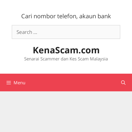
Skip
to
Cari nombor telefon, akaun bank
content
Search
for:
KenaScam.com
Senarai Scammer dan Kes Scam Malaysia
Menu