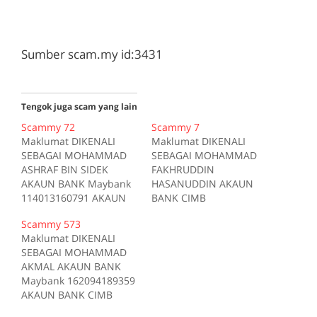
Sumber scam.my id:3431
Tengok juga scam yang lain
Scammy 72
Scammy 7
Maklumat DIKENALI
Maklumat DIKENALI
SEBAGAI MOHAMMAD
SEBAGAI MOHAMMAD
ASHRAF BIN SIDEK
FAKHRUDDIN
AKAUN BANK Maybank
HASANUDDIN AKAUN
114013160791 AKAUN
BANK CIMB
BANK CIMB
13010005453202 Kes
Scammy 573
12320066096525
Kes1 Pautan Tiada
Maklumat DIKENALI
MENGGUNAKAN acapz
deskripsi Sumber
SEBAGAI MOHAMMAD
di forum.lowyat.net Kes
scam.my id:7
AKMAL AKAUN BANK
Kes1 Pautan Tiada
Maybank 162094189359
deskripsi Sumber
AKAUN BANK CIMB
scam.my id:72
7621607231 E-MEL