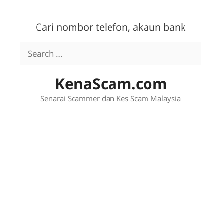
Skip
to
Cari nombor telefon, akaun bank
content
Search
for:
KenaScam.com
Senarai Scammer dan Kes Scam Malaysia