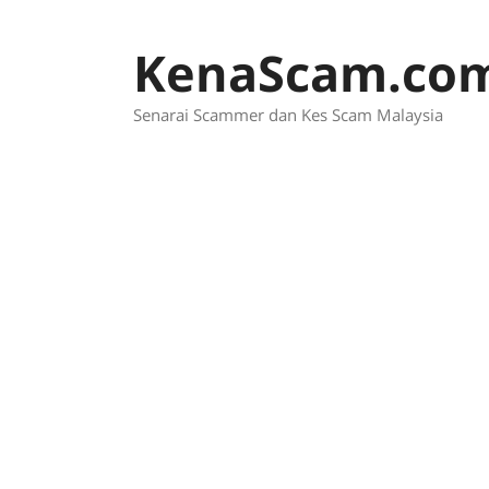
Skip
to
KenaScam.co
content
Senarai Scammer dan Kes Scam Malaysia