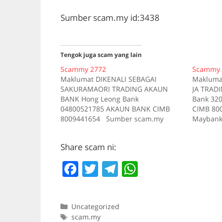
Sumber scam.my id:3438
Tengok juga scam yang lain
Scammy 2772
Scammy 
Maklumat DIKENALI SEBAGAI
Makluma
SAKURAMAORI TRADING AKAUN
JA TRAD
BANK Hong Leong Bank
Bank 32
04800521785 AKAUN BANK CIMB
CIMB 80
8009441654 Sumber scam.my
Maybank
id:2772
scam.my 
Share scam ni:
F
T
T
W
a
w
el
h
c
itt
e
at
Categories
Uncategorized
e
er
gr
s
Tags
scam.my