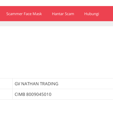
Scammer Face Mask
Hantar Scam
Hubungi
GV NATHAN TRADING
CIMB
8009045010