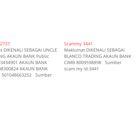
2737
Scammy 3441
t DIKENALI SEBAGAI UNCLE
Maklumat DIKENALI SEBAGAI
ING AKAUN BANK Public
BLANCO TRADING AKAUN BANK
03434901 AKAUN BANK
CIMB 8009598898 Sumber
08300824 AKAUN BANK
scam.my id:3441
 501048663252 Sumber
id:2737