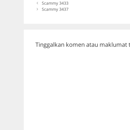
b
a
A
Scammy 3433
Scammy 3437
o
m
p
o
p
k
Tinggalkan komen atau maklumat