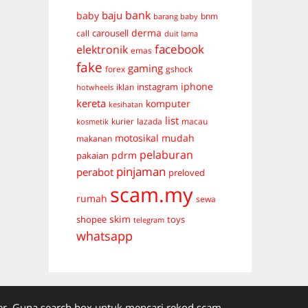
bank
baju
baby
bnm
barang baby
derma
carousell
call
duit lama
facebook
elektronik
emas
fake
gaming
forex
gshock
iphone
instagram
iklan
hotwheels
kereta
komputer
kesihatan
list
kurier
lazada
macau
kosmetik
mudah
motosikal
makanan
pelaburan
pdrm
pakaian
pinjaman
perabot
preloved
scam.my
rumah
sewa
skim
shopee
toys
telegram
whatsapp
. Guna search box untuk mencari rekod scam.