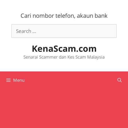
Skip
to
Cari nombor telefon, akaun bank
content
Search
for:
KenaScam.com
Senarai Scammer dan Kes Scam Malaysia
Menu