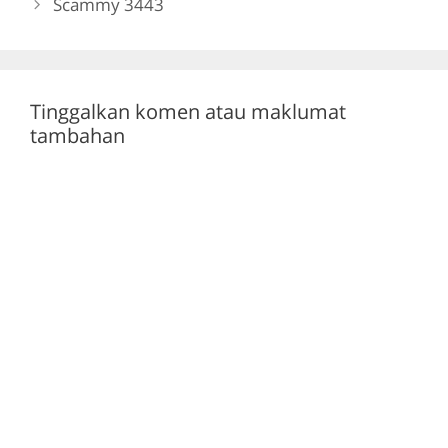
Scammy 3443
o
p
k
Tinggalkan komen atau maklumat
tambahan