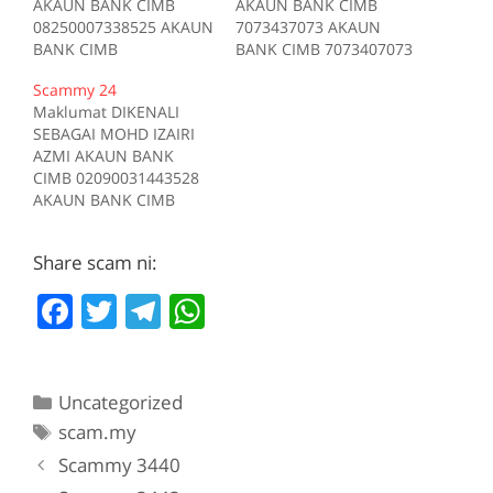
AKAUN BANK CIMB
AKAUN BANK CIMB
08250007338525 AKAUN
7073437073 AKAUN
BANK CIMB
BANK CIMB 7073407073
98250008840525 AKAUN
AKAUN BANK Maybank
Scammy 24
BANK Affin Bank
112558180152 Sumber
Maklumat DIKENALI
20032012548131102015
scam.my id:2655
SEBAGAI MOHD IZAIRI
Sumber scam.my
AZMI AKAUN BANK
id:256
CIMB 02090031443528
AKAUN BANK CIMB
02170019423526 AKAUN
BANK Maybank
Share scam ni:
107116099505 Kes Kes1
Pautan Tiada deskripsi
F
T
T
W
Sumber scam.my id:24
a
w
el
h
c
itt
e
at
Categories
Uncategorized
e
er
gr
s
Tags
scam.my
b
a
A
Scammy 3440
o
m
p