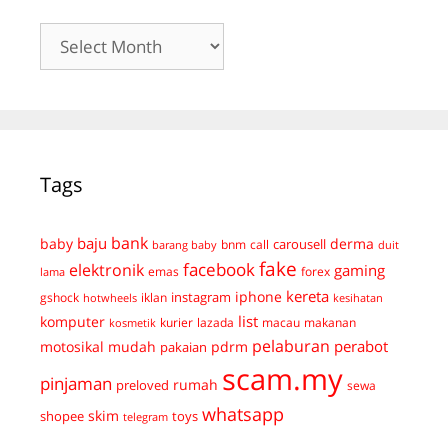
Archives
Tags
bank
baju
derma
baby
carousell
bnm
call
duit
barang baby
fake
facebook
elektronik
gaming
emas
forex
lama
kereta
iphone
instagram
gshock
iklan
hotwheels
kesihatan
list
komputer
kurier
lazada
macau
makanan
kosmetik
pelaburan
perabot
mudah
pdrm
motosikal
pakaian
scam.my
pinjaman
preloved
rumah
sewa
whatsapp
skim
shopee
toys
telegram