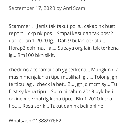
September 17, 2020
by
Anti Scam
Scammer . . Jenis tak takut polis.. cakap nk buat
report… ckp nk pos… Smpai kesudah tak post2..
dari bulan 1 2020 lg… Dah 9 bulan berlalu…
Harap2 dah mati la…. Supaya org lain tak terkena
lg… Rm100 bkn sikit.
check no acc ramai dah yg terkena… Mungkin dia
masih menjalankn tipu muslihat lg.. … Tolong jgn
tertipu lagi.. check la betul2… Jgn jd mcm sy… Tu
first sy kena tipu… Sblm ni tahun 2019 byk beli
online x pernah lg kena tipu… Bln 1 2020 kena
tipu… Rasa serik… Takut dah nk beli online.
Whatsapp 0138897662