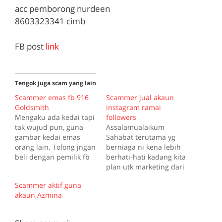
acc pemborong nurdeen
8603323341 cimb
FB post
link
Tengok juga scam yang lain
Scammer emas fb 916
Scammer jual akaun
Goldsmith
instagram ramai
Mengaku ada kedai tapi
followers
tak wujud pun, guna
Assalamualaikum
gambar kedai emas
Sahabat terutama yg
orang lain. Tolong jngan
berniaga ni kena lebih
beli dengan pemilik fb
berhati-hati kadang kita
ni 916 Goldsmith.
plan utk marketing dari
scammer berjaya ni gais
segi follower tp tlg alert
Scammer aktif guna
dh berapa org dah kena
jika ada terniat nak beli
akaun Azmina
dengan dia ni
acc ig ka servis promote
.whatssapp fb dia aktif
ig ke FB ke dengan
selalu. Bila nk call nom
harga tak masuk akal