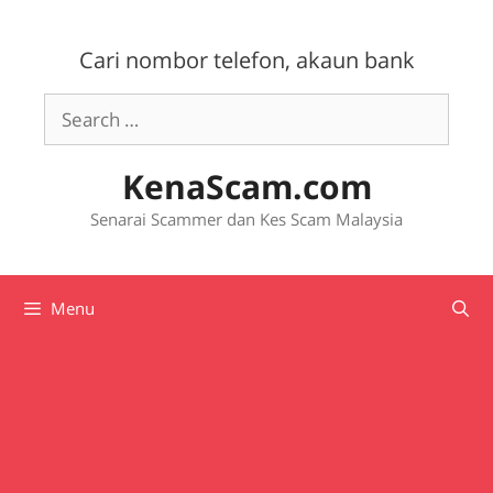
Skip
to
Cari nombor telefon, akaun bank
content
Search
for:
KenaScam.com
Senarai Scammer dan Kes Scam Malaysia
Menu