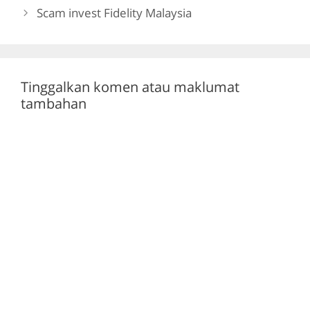
o
m
p
Scam invest Fidelity Malaysia
o
p
k
Tinggalkan komen atau maklumat
tambahan