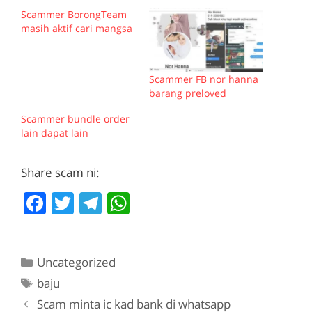
Scammer BorongTeam
masih aktif cari mangsa
Scammer FB nor hanna
barang preloved
Scammer bundle order
lain dapat lain
Share scam ni:
F
T
T
W
a
w
el
h
c
itt
e
at
Categories
Uncategorized
e
er
gr
s
Tags
baju
b
a
A
Scam minta ic kad bank di whatsapp