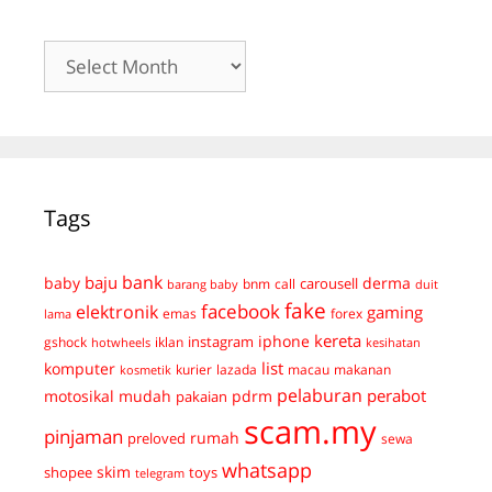
Archives
Tags
bank
baju
derma
baby
carousell
bnm
call
duit
barang baby
fake
facebook
elektronik
gaming
emas
forex
lama
kereta
iphone
instagram
gshock
iklan
hotwheels
kesihatan
list
komputer
kurier
lazada
macau
makanan
kosmetik
pelaburan
perabot
mudah
pdrm
motosikal
pakaian
scam.my
pinjaman
preloved
rumah
sewa
whatsapp
skim
shopee
toys
telegram