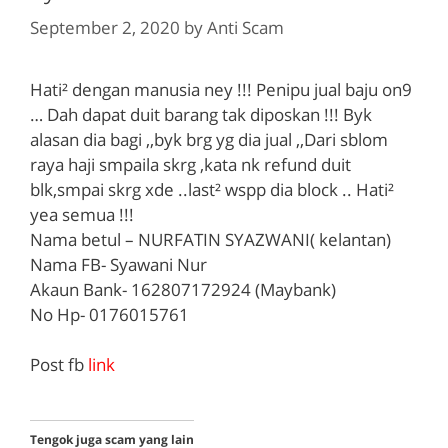
September 2, 2020
by
Anti Scam
Hati² dengan manusia ney !!! Penipu jual baju on9
… Dah dapat duit barang tak diposkan !!! Byk
alasan dia bagi ,,byk brg yg dia jual ,,Dari sblom
raya haji smpaila skrg ,kata nk refund duit
blk,smpai skrg xde ..last² wspp dia block .. Hati²
yea semua !!!
Nama betul – NURFATIN SYAZWANI( kelantan)
Nama FB- Syawani Nur
Akaun Bank- 162807172924 (Maybank)
No Hp- 0176015761
Post fb
link
Tengok juga scam yang lain