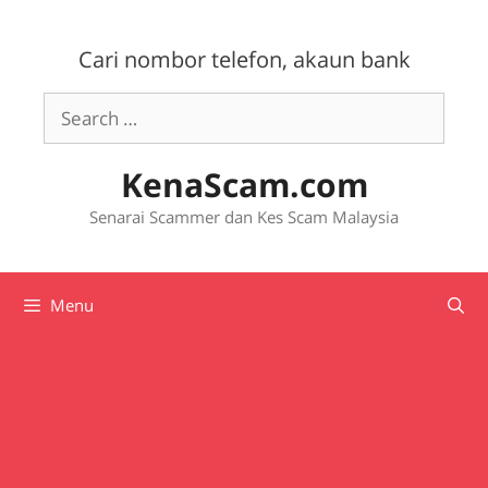
Skip
to
Cari nombor telefon, akaun bank
content
Search
for:
KenaScam.com
Senarai Scammer dan Kes Scam Malaysia
Menu