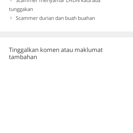
Scammer menyamar LHDN kata ada
o
m
p
tunggakan
o
p
Scammer durian dan buah buahan
k
Tinggalkan komen atau maklumat
tambahan