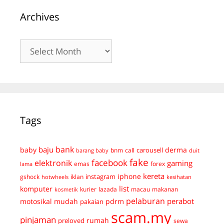
Archives
Archives
Tags
bank
baju
derma
baby
carousell
bnm
call
duit
barang baby
fake
facebook
elektronik
gaming
emas
forex
lama
kereta
iphone
instagram
gshock
iklan
hotwheels
kesihatan
list
komputer
kurier
lazada
macau
makanan
kosmetik
pelaburan
perabot
mudah
pdrm
motosikal
pakaian
scam.my
pinjaman
preloved
rumah
sewa