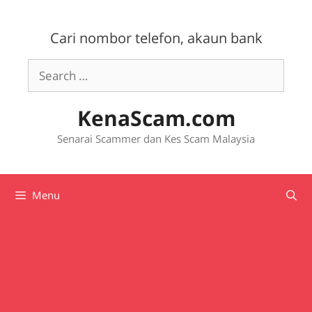
Skip
to
Cari nombor telefon, akaun bank
content
Search
for:
KenaScam.com
Senarai Scammer dan Kes Scam Malaysia
Menu