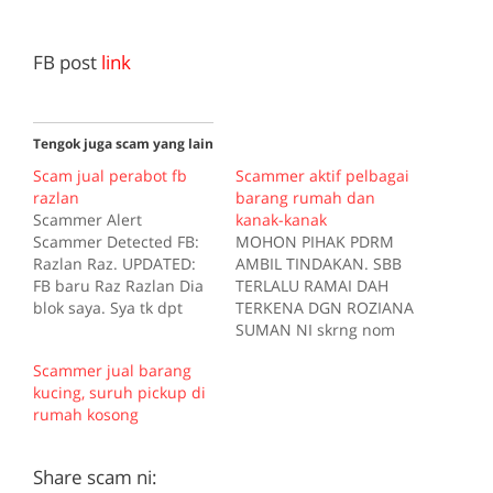
FB post
link
Tengok juga scam yang lain
Scam jual perabot fb
Scammer aktif pelbagai
razlan
barang rumah dan
Scammer Alert
kanak-kanak
Scammer Detected FB:
MOHON PIHAK PDRM
Razlan Raz. UPDATED:
AMBIL TINDAKAN. SBB
FB baru Raz Razlan Dia
TERLALU RAMAI DAH
blok saya. Sya tk dpt
TERKENA DGN ROZIANA
tag. No hp: 0199949516,
SUMAN NI skrng nom
0143343710 Public bank
sya kena block wasap
Scammer jual barang
6847778402 hisham md
dia guna nom lain terus
kucing, suruh pickup di
rais Dgn org lain dia
dia blok. HATI-HATI UTK
rumah kosong
guna akaun lain, no
PENIAGA @ PEMBELI
phone lain. Kurang ajar
ONLINE. DIA akan tabur
ko ni. Konon trusted
jnji2 mulut manis NI.
Share scam ni:
sbb ko ni leh cod.…
BUKTI SEMUA D