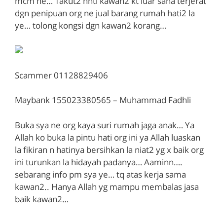
mcm ne… Takut2 nnti kawan2 kt luar sana terjerat
dgn penipuan org ne jual barang rumah hati2 la
ye… tolong kongsi dgn kawan2 korang…
Scammer 01128829406
Maybank 155023380565 – Muhammad Fadhli
Buka sya ne org kaya suri rumah jaga anak… Ya
Allah ko buka la pintu hati org ini ya Allah luaskan
la fikiran n hatinya bersihkan la niat2 yg x baik org
ini turunkan la hidayah padanya… Aaminn….
sebarang info pm sya ye… tq atas kerja sama
kawan2.. Hanya Allah yg mampu membalas jasa
baik kawan2…