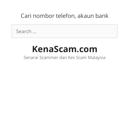
Skip
to
Cari nombor telefon, akaun bank
content
Search
for:
KenaScam.com
Senarai Scammer dan Kes Scam Malaysia