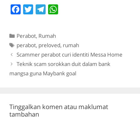
GAMBAR KORANG BACA
F
T
T
W
LA SENDIRI Semua
a
w
el
h
bukti…
c
itt
e
at
Categories
Perabot
,
Rumah
e
er
gr
s
Tags
perabot
,
preloved
,
rumah
b
a
A
Scammer perabot curi identiti Messa Home
o
m
p
Teknik scam sorokkan duit dalam bank
o
p
mangsa guna Maybank goal
k
Tinggalkan komen atau maklumat
tambahan