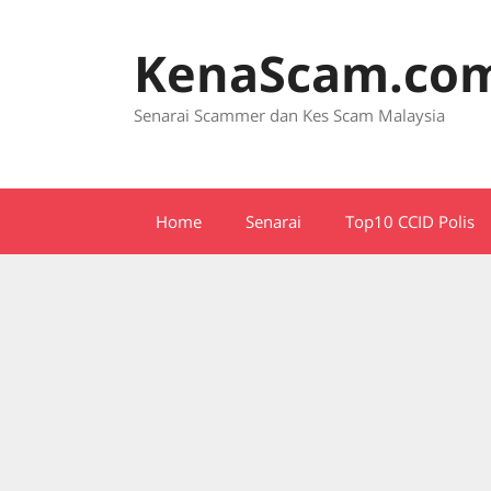
Skip
to
KenaScam.co
content
Senarai Scammer dan Kes Scam Malaysia
Home
Senarai
Top10 CCID Polis