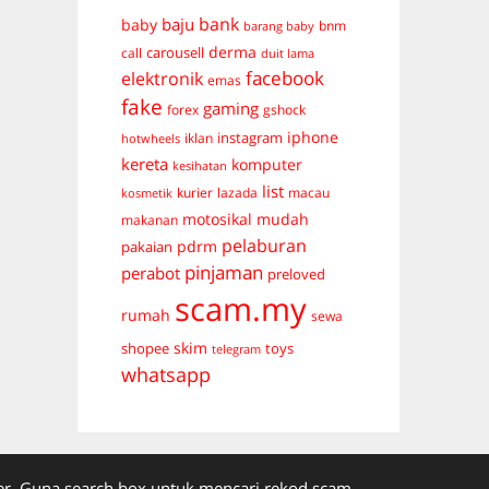
bank
baju
baby
bnm
barang baby
derma
carousell
call
duit lama
facebook
elektronik
emas
fake
gaming
forex
gshock
iphone
instagram
iklan
hotwheels
kereta
komputer
kesihatan
list
kurier
lazada
macau
kosmetik
mudah
motosikal
makanan
pelaburan
pdrm
pakaian
pinjaman
perabot
preloved
scam.my
rumah
sewa
skim
shopee
toys
telegram
whatsapp
. Guna search box untuk mencari rekod scam.