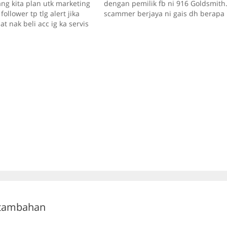
ang kita plan utk marketing
dengan pemilik fb ni 916 Goldsmith
follower tp tlg alert jika
scammer berjaya ni gais dh berapa
at nak beli acc ig ka servis
org dah kena dengan dia ni
ig ke FB ke dengan harga
.whatssapp fb dia aktif selalu. Bila
k akal punya murah, siap
nk call nom dia tiada dalam servis.
ew bagai tu semua
nombor waasap boleh…
ak. Before ni…
 tambahan