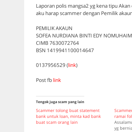
Laporan polis mangsa2 yg kena tipu Akan 
aku harap scammer dengan Pemilik akaun
PEMILIK AKAUN
SOFEA NURDIANA BINTI EDY NOMUHAIM
CIMB 7630072764
BSN 1419941100014647
0137956529 (
link
)
Post fb
link
Tengok juga scam yang lain
Scammer tolong buat statement
Scammer 
bank untuk loan, minta kad bank
ramai fo
buat scam orang lain
Assalam
yg bernia