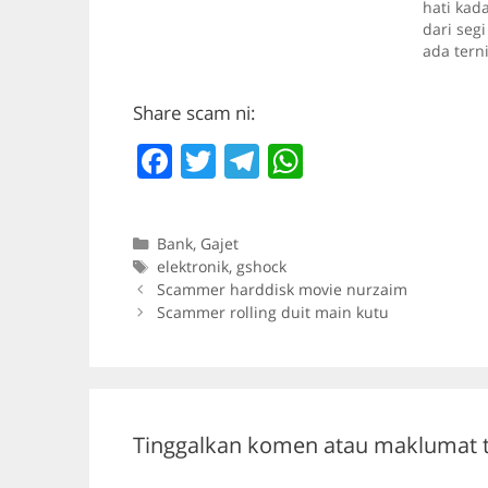
hati kad
dari segi 
ada terni
promote 
tak masu
Share scam ni:
ada revi
membong
F
T
T
W
a
w
el
h
c
itt
e
at
Categories
Bank
,
Gajet
e
er
gr
s
Tags
elektronik
,
gshock
b
a
A
Scammer harddisk movie nurzaim
Scammer rolling duit main kutu
o
m
p
o
p
k
Tinggalkan komen atau maklumat