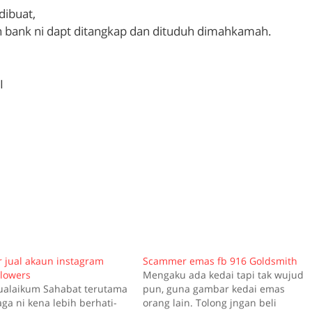
dibuat,
 bank ni dapt ditangkap dan dituduh dimahkamah.
I
jual akaun instagram
Scammer emas fb 916 Goldsmith
llowers
Mengaku ada kedai tapi tak wujud
ualaikum Sahabat terutama
pun, guna gambar kedai emas
ga ni kena lebih berhati-
orang lain. Tolong jngan beli