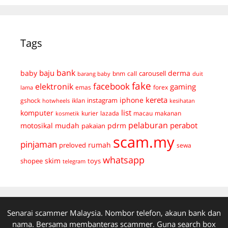
Tags
bank
baju
derma
baby
carousell
bnm
call
duit
barang baby
fake
facebook
elektronik
gaming
emas
forex
lama
kereta
iphone
instagram
gshock
iklan
hotwheels
kesihatan
list
komputer
kurier
lazada
macau
makanan
kosmetik
pelaburan
perabot
mudah
pdrm
motosikal
pakaian
scam.my
pinjaman
preloved
rumah
sewa
whatsapp
skim
shopee
toys
telegram
Senarai scammer Malaysia. Nombor telefon, akaun bank dan
nama. Bersama membanteras scammer. Guna search box