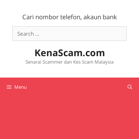
Skip
to
Cari nombor telefon, akaun bank
content
Search
for:
KenaScam.com
Senarai Scammer dan Kes Scam Malaysia
Menu