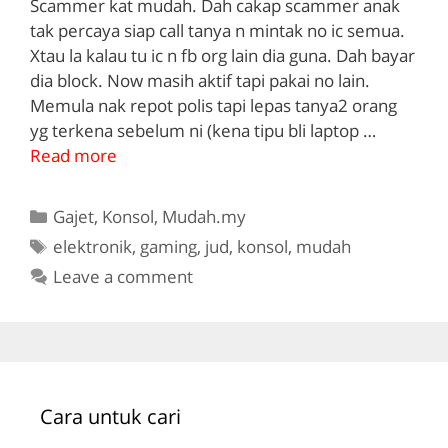
Scammer kat mudah. Dah cakap scammer anak
tak percaya siap call tanya n mintak no ic semua.
Xtau la kalau tu ic n fb org lain dia guna. Dah bayar
dia block. Now masih aktif tapi pakai no lain.
Memula nak repot polis tapi lepas tanya2 orang
yg terkena sebelum ni (kena tipu bli laptop …
Read more
Categories
Gajet
,
Konsol
,
Mudah.my
Tags
elektronik
,
gaming
,
jud
,
konsol
,
mudah
Leave a comment
Cara untuk cari