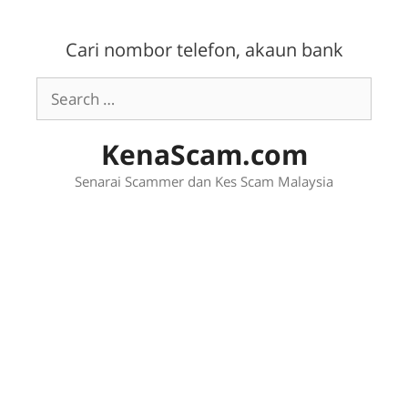
Skip
to
Cari nombor telefon, akaun bank
content
Search
for:
KenaScam.com
Senarai Scammer dan Kes Scam Malaysia