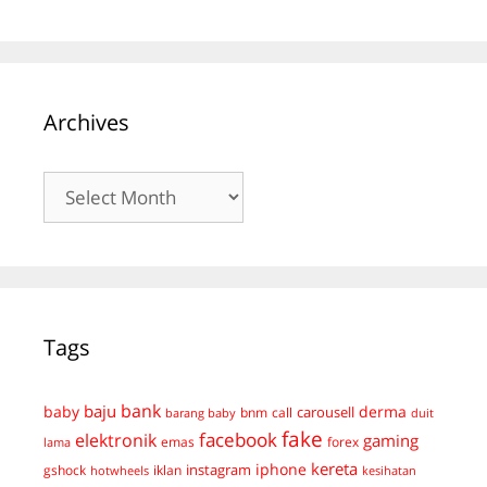
Archives
Archives
Tags
bank
baju
derma
baby
carousell
bnm
call
duit
barang baby
fake
facebook
elektronik
gaming
emas
forex
lama
kereta
iphone
instagram
gshock
iklan
hotwheels
kesihatan