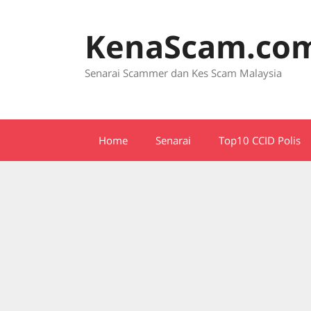
Skip
to
KenaScam.co
content
Senarai Scammer dan Kes Scam Malaysia
Home
Senarai
Top10 CCID Polis