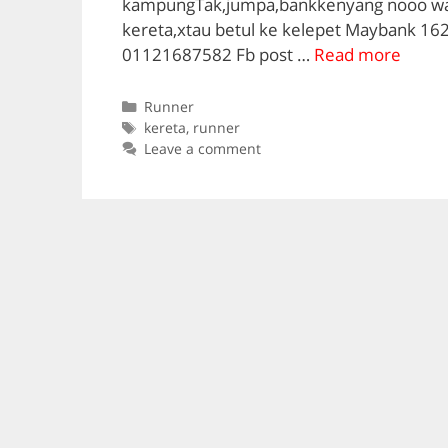
kampungTak,jumpa,bankkenyang nooo wat 
kereta,xtau betul ke kelepet Maybank 16
01121687582 Fb post …
Read more
Categories
Runner
Tags
kereta
,
runner
Leave a comment