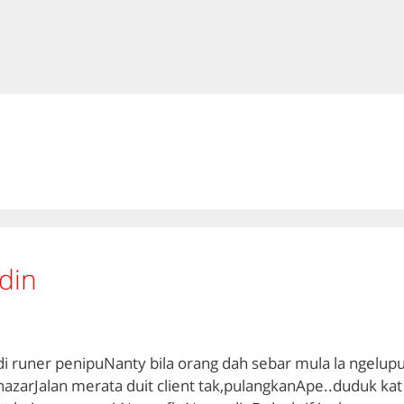
din
di runer penipuNanty bila orang dah sebar mula la ngelup
azarJalan merata duit client tak,pulangkanApe..duduk kat