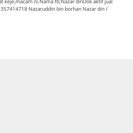
keje,macam ni.Nama fb;Nazar dinDok aktif jual
2357414718 Nazaruddin bin borhan Nazar din /