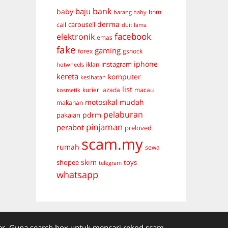
bank
baju
baby
bnm
barang baby
derma
carousell
call
duit lama
facebook
elektronik
emas
fake
gaming
forex
gshock
iphone
instagram
iklan
hotwheels
kereta
komputer
kesihatan
list
kurier
lazada
macau
kosmetik
mudah
motosikal
makanan
pelaburan
pdrm
pakaian
pinjaman
perabot
preloved
scam.my
rumah
sewa
skim
shopee
toys
telegram
whatsapp
. Guna search box untuk mencari rekod scam.