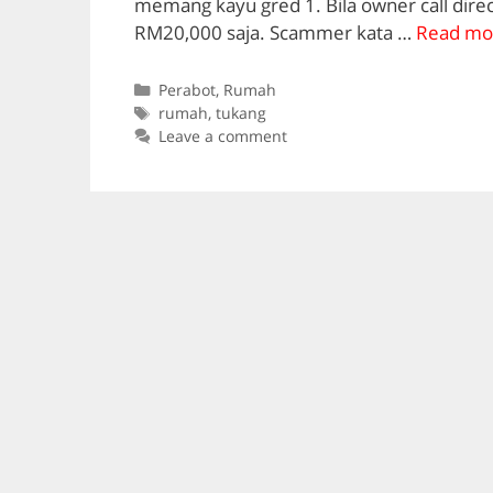
memang kayu gred 1. Bila owner call direc
RM20,000 saja. Scammer kata …
Read mo
Categories
Perabot
,
Rumah
Tags
rumah
,
tukang
Leave a comment