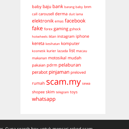
bank
baju
baby
bnm
barang baby
derma
carousell
call
duit lama
facebook
elektronik
emas
fake
gaming
forex
gshock
iphone
instagram
iklan
hotwheels
kereta
komputer
kesihatan
list
kurier
lazada
macau
kosmetik
mudah
motosikal
makanan
pelaburan
pdrm
pakaian
pinjaman
perabot
preloved
scam.my
rumah
sewa
skim
shopee
toys
telegram
whatsapp
. Guna search box untuk mencari rekod scam.