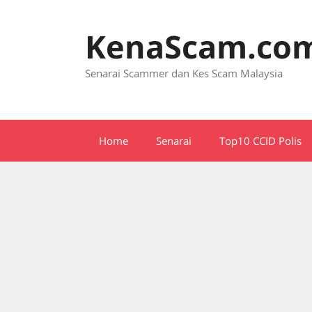
Skip
to
KenaScam.co
content
Senarai Scammer dan Kes Scam Malaysia
Home
Senarai
Top10 CCID Polis