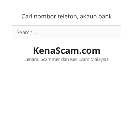
Skip
to
Cari nombor telefon, akaun bank
content
Search
for:
KenaScam.com
Senarai Scammer dan Kes Scam Malaysia