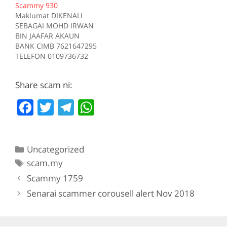
Scammy 930
Sumber scam.my id:708
Tiada deskripsi
Maklumat DIKENALI
Sumber scam.my id:706
SEBAGAI MOHD IRWAN
BIN JAAFAR AKAUN
BANK CIMB 7621647295
TELEFON 0109736732
Kes RM 1200 Kes 1
2017-05-05 Tiada
Share scam ni:
deskripsi Sumber
scam.my id:930
F
T
T
W
a
w
el
h
c
itt
e
at
Categories
Uncategorized
e
er
gr
s
Tags
scam.my
b
a
A
Scammy 1759
o
m
p
Senarai scammer corousell alert Nov 2018
o
p
k