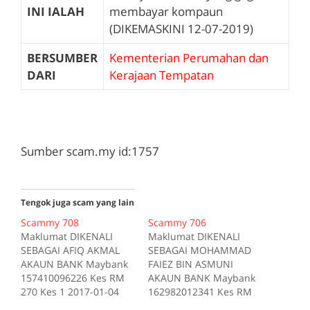
INI IALAH
membayar kompaun
(DIKEMASKINI 12-07-2019)
BERSUMBER
Kementerian Perumahan dan
DARI
Kerajaan Tempatan
Sumber scam.my id:1757
Tengok juga scam yang lain
Scammy 708
Scammy 706
Maklumat DIKENALI
Maklumat DIKENALI
SEBAGAI AFIQ AKMAL
SEBAGAI MOHAMMAD
AKAUN BANK Maybank
FAIEZ BIN ASMUNI
157410096226 Kes RM
AKAUN BANK Maybank
270 Kes 1 2017-01-04
162982012341 Kes RM
Tiada deskripsi
200 Kes 1 2017-10-16