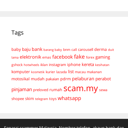
Tags
bank
baju
derma
baby
carousell
bnm
call
duit
barang baby
fake
facebook
elektronik
gaming
emas
forex
lama
kereta
iphone
instagram
gshock
iklan
hotwheels
kesihatan
list
komputer
kurier
lazada
macau
makanan
kosmetik
pelaburan
perabot
mudah
pdrm
motosikal
pakaian
scam.my
pinjaman
preloved
rumah
sewa
whatsapp
skim
shopee
toys
telegram
Senarai scammer Malaysia. Nombor telefon, akaun bank dan