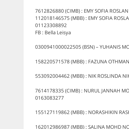
7612826880 (CIMB) : EMY SOFIA ROSLAN
112018146575 (MBB) : EMY SOFIA ROSL
01123308892
FB : Bella Leisya
0300941000022505 (BSN) – YUHANIS 
158220571578 (MBB) : FAZUNA OTHMA
553092004462 (MBB) : NIK ROSLINDA N
7614178335 (CIMB) : NURUL JANNAH M
0163083277
155127119862 (MBB) : NORASHIKIN RAS
162012986987 (MBB) : SALINA MOHD N