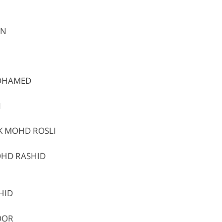
AN
MOHAMED
N
IK MOHD ROSLI
OHD RASHID
HID
OOR