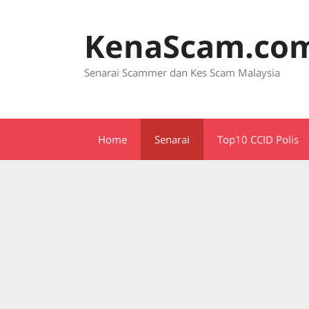
Skip
to
KenaScam.co
content
Senarai Scammer dan Kes Scam Malaysia
Home
Senarai
Top10 CCID Polis