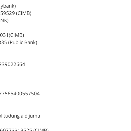
aybank)
359529 (CIMB)
ANK)
0031(CIMB)
5 (Public Bank)
1239022664
5577565400557504
l tudung aidijuma
160773313525 (CIMB)