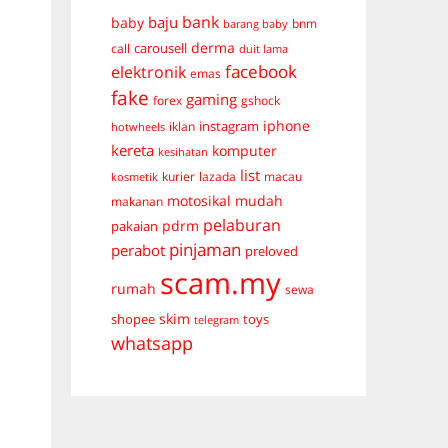
bank
baju
baby
bnm
barang baby
derma
carousell
call
duit lama
facebook
elektronik
emas
fake
gaming
forex
gshock
iphone
instagram
iklan
hotwheels
kereta
komputer
kesihatan
list
kurier
lazada
macau
kosmetik
mudah
motosikal
makanan
pelaburan
pdrm
pakaian
pinjaman
perabot
preloved
scam.my
rumah
sewa
skim
shopee
toys
telegram
whatsapp