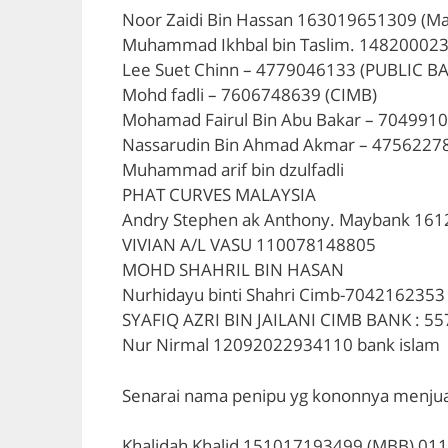
Noor Zaidi Bin Hassan 163019651309 (M
Muhammad Ikhbal bin Taslim. 14820002
Lee Suet Chinn – 4779046133 (PUBLIC B
Mohd fadli – 7606748639 (CIMB)
Mohamad Fairul Bin Abu Bakar – 704991
Nassarudin Bin Ahmad Akmar – 475622783
Muhammad arif bin dzulfadli
PHAT CURVES MALAYSIA
Andry Stephen ak Anthony. Maybank 16
VIVIAN A/L VASU 110078148805
MOHD SHAHRIL BIN HASAN
Nurhidayu binti Shahri Cimb-7042162353
SYAFIQ AZRI BIN JAILANI CIMB BANK : 
Nur Nirmal 12092022934110 bank islam
Senarai nama penipu yg kononnya menjua
Khalidah Khalid 151017193499 (MBB) 01