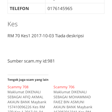
TELEFON
0176145965
Kes
RM 70
Kes1
2017-10-03
Tiada deskripsi
Sumber scam.my id:981
Tengok juga scam yang lain
Scammy 708
Scammy 706
Maklumat DIKENALI
Maklumat DIKENALI
SEBAGAI AFIQ AKMAL
SEBAGAI MOHAMMAD
AKAUN BANK Maybank
FAIEZ BIN ASMUNI
157410096226 Kes RM
AKAUN BANK Maybank
270 Kes 1 2017-01-04
162982012341 Kes RM