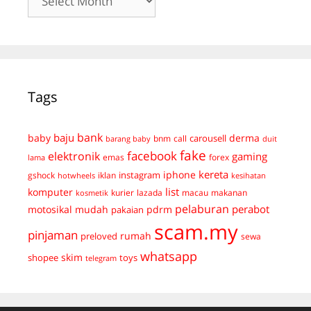
Tags
bank
baju
derma
baby
carousell
bnm
call
duit
barang baby
fake
facebook
elektronik
gaming
emas
forex
lama
kereta
iphone
instagram
gshock
iklan
hotwheels
kesihatan
list
komputer
kurier
lazada
macau
makanan
kosmetik
pelaburan
perabot
mudah
pdrm
motosikal
pakaian
scam.my
pinjaman
preloved
rumah
sewa
whatsapp
skim
shopee
toys
telegram