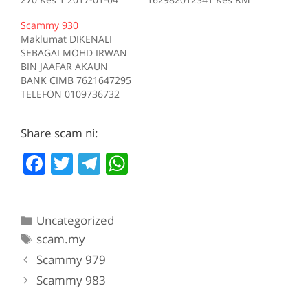
Tiada deskripsi
200 Kes 1 2017-10-16
Scammy 930
Sumber scam.my id:708
Tiada deskripsi
Maklumat DIKENALI
Sumber scam.my id:706
SEBAGAI MOHD IRWAN
BIN JAAFAR AKAUN
BANK CIMB 7621647295
TELEFON 0109736732
Kes RM 1200 Kes 1
2017-05-05 Tiada
Share scam ni:
deskripsi Sumber
scam.my id:930
F
T
T
W
a
w
el
h
c
itt
e
at
Categories
Uncategorized
e
er
gr
s
Tags
scam.my
b
a
A
Scammy 979
o
m
p
Scammy 983
o
p