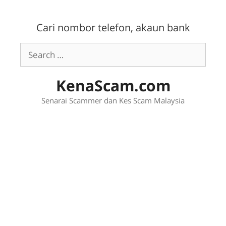
Skip
to
Cari nombor telefon, akaun bank
content
Search
for:
KenaScam.com
Senarai Scammer dan Kes Scam Malaysia